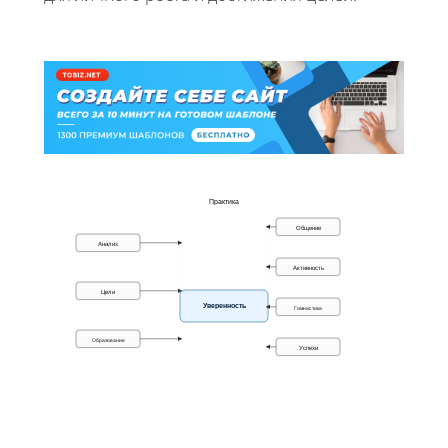
Практика
Общение
Анализ
Активность
Цели
Уверенность
Гимнастика
Образование
Успехи