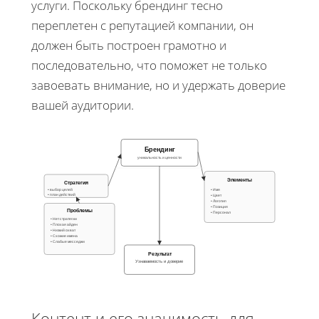
услуги. Поскольку брендинг тесно
переплетен с репутацией компании, он
должен быть построен грамотно и
последовательно, что поможет не только
завоевать внимание, но и удержать доверие
вашей аудитории.
Брендинг
уникальность и ценности
Элементы
Стратегия
• выбор целей
• Имя
• план действий
• Цвет
• Логотип
• Позиция
Проблемы
• Персонал
• Нет стратегии
• Плохая айден
• Низкий охват
• Схожие имена
• Слабые месседжи
Результат
Узнаваемость и доверие
Контент и его значимость для