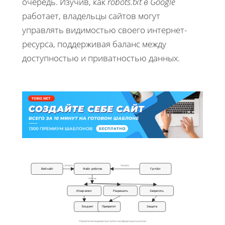
очередь. Изучив, как
robots.txt в Google
работает, владельцы сайтов могут
управлять видимостью своего интернет-
ресурса, поддерживая баланс между
доступностью и приватностью данных.
Запрос
Запрос
Веб-сайт
Файл роботов
Гуглбот
Чтение
Юзер‑агент
Разрешить
Запретить
Бюджет
Приоритет
Защита
Управление видимостью сайта и конфиденциальностью