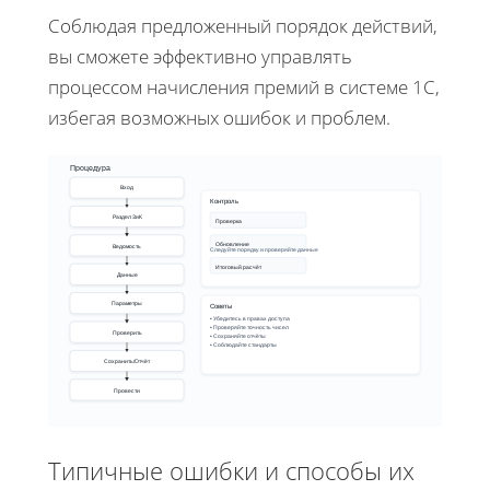
Соблюдая предложенный порядок действий,
вы сможете эффективно управлять
процессом начисления премий в системе 1С,
избегая возможных ошибок и проблем.
Процедура
Вход
Контроль
Раздел ЗиК
Проверка
Обновление
Ведомость
Следуйте порядку и проверяйте данные
Итоговый расчёт
Данные
Параметры
Советы
• Убедитесь в правах доступа
• Проверяйте точность чисел
Проверить
• Сохраняйте отчёты
• Соблюдайте стандарты
Сохранить/Отчёт
Провести
Типичные ошибки и способы их