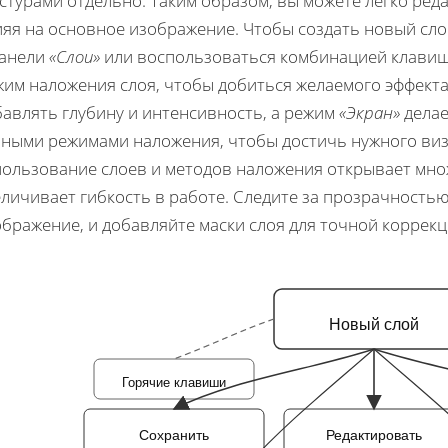
стурами отдельно. Таким образом, вы можете легко реда
ияя на основное изображение. Чтобы создать новый сло
панели
«Слои»
или воспользоваться комбинацией клави
жим наложения слоя, чтобы добиться желаемого эффект
бавлять глубину и интенсивность, а режим
«Экран»
делае
зными режимами наложения, чтобы достичь нужного виз
пользование слоев и методов наложения открывает мно
личивает гибкость в работе. Следите за прозрачностью
бражение, и добавляйте маски слоя для точной коррекц
Новый слой
Горячие клавиши
Сохранить
Редактировать