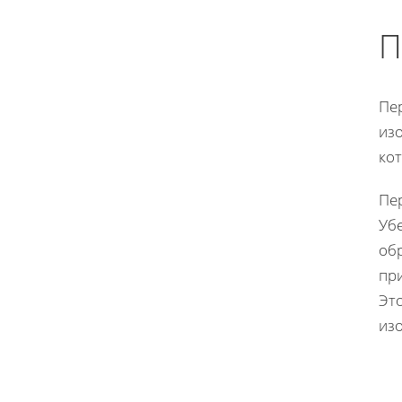
П
Пе
из
ко
Пе
Уб
об
пр
Эт
из