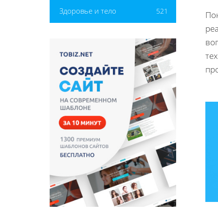
Здоровье и тело
521
По
ре
во
те
пр