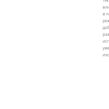
тек
вл
в 
ре
до
ра
ис
уве
изо