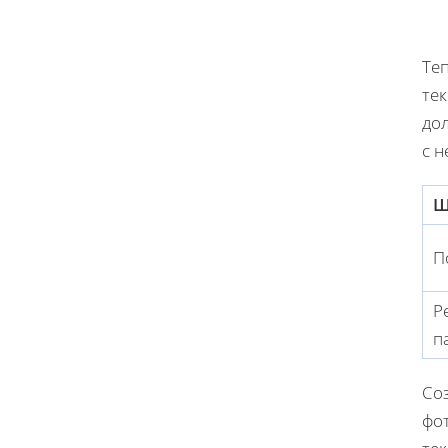
Те
тек
до
с 
Ш
П
Р
п
Соз
фо