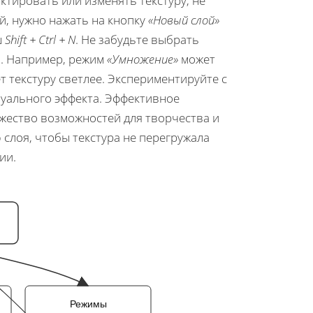
ктировать или изменять текстуру, не
й, нужно нажать на кнопку
«Новый слой»
ш
Shift + Ctrl + N
. Не забудьте выбрать
а. Например, режим
«Умножение»
может
т текстуру светлее. Экспериментируйте с
уального эффекта. Эффективное
жество возможностей для творчества и
 слоя, чтобы текстура не перегружала
ии.
Режимы