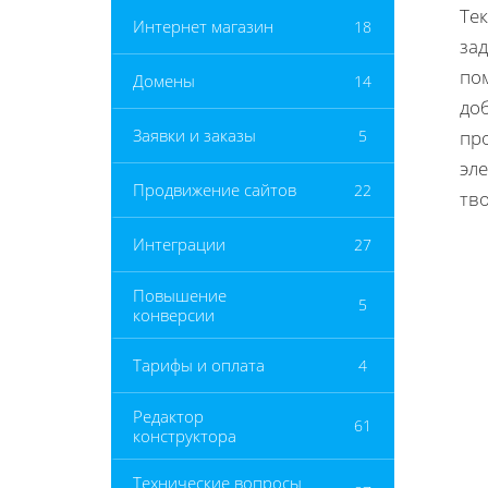
Те
Интернет магазин
18
зад
по
Домены
14
до
Заявки и заказы
5
пр
эле
Продвижение сайтов
22
тво
Интеграции
27
Повышение
5
конверсии
Тарифы и оплата
4
Редактор
61
конструктора
Технические вопросы