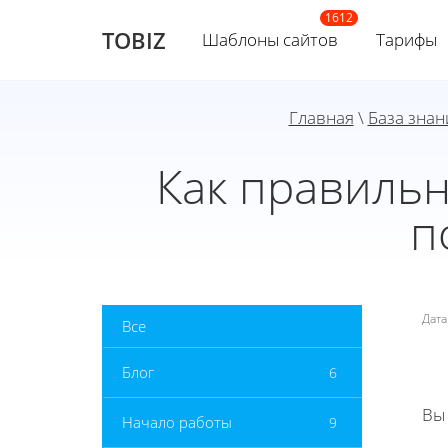
TOBIZ
Шаблоны сайтов
Тарифы
Главная
\
База знан
Как правильн
п
Дат
Все
Блог
6
Вы
Начало работы
9