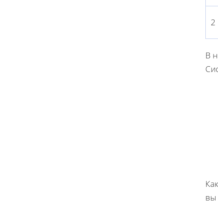
2
В 
Сис
Как
вы 