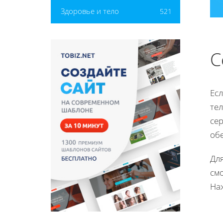
Здоровье и тело
521
С
Есл
те
се
об
Для
смо
Наж