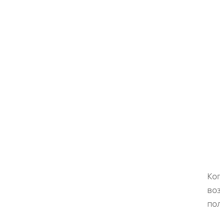
Ког
во
по