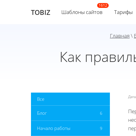
TOBIZ
Шаблоны сайтов
Тарифы
Главная
\
Как правил
Дат
Все
Пер
Блог
6
не
пе
Начало работы
9