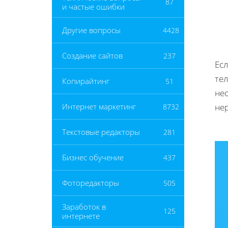
87
и частые ошибки
Другие вопросы
4428
Создание сайтов
237
Есл
тел
Копирайтинг
51
не
не
Интернет маркетинг
8732
Текстовые редакторы
281
Бизнес обучение
437
Фоторедакторы
505
Заработок в
125
интернете