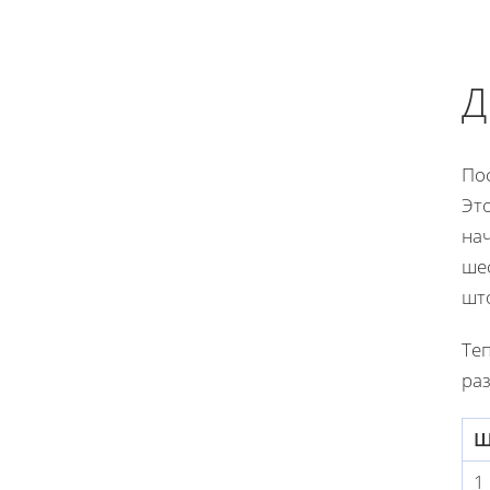
Д
Пос
Это
на
шес
шт
Теп
раз
Ш
1