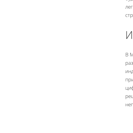
ле
ст
И
В M
раз
ин
пр
ци
ре
не