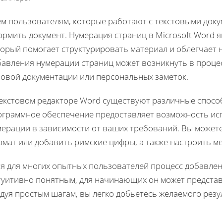
ем пользователям, которые работают с текстовыми доку
рмить документ. Нумерация страниц в Microsoft Word 
торый помогает структурировать материал и облегчает 
бавления нумерации страниц может возникнуть в процес
ловой документации или персональных заметок.
текстовом редакторе Word существуют различные способ
ограммное обеспечение предоставляет возможность ис
мерации в зависимости от ваших требований. Вы может
рмат или добавить римские цифры, а также настроить м
тя для многих опытных пользователей процесс добавле
туитивно понятным, для начинающих он может представ
дуя простым шагам, вы легко добьетесь желаемого резу