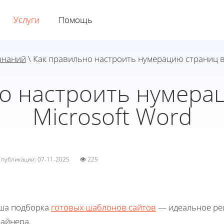
Услуги
Помощь
знаний
\ Как правильно настроить нумерацию страниц в
о настроить нумера
Microsoft Word
а публикации: 07-11-2025
225
ша подборка
готовых шаблонов сайтов
— идеальное реш
зайнера.