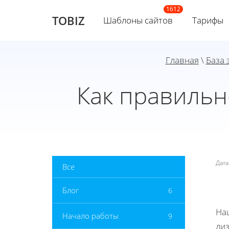
TOBIZ
Шаблоны сайтов
Тарифы
Главная
\
База 
Как правильн
Дат
Все
Блог
6
На
Начало работы
9
ди