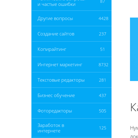
87
и частые ошибки
Другие вопросы
4428
Создание сайтов
237
Копирайтинг
51
Интернет маркетинг
8732
Текстовые редакторы
281
Бизнес обучение
437
К
Фоторедакторы
505
Заработок в
Ну
125
интернете
док