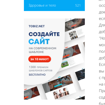
осо
Здоровье и тело
521
док
ес
Для
до
"Н
мож
пол
до
Ес
вы
с 
на
Пр
сод
бу