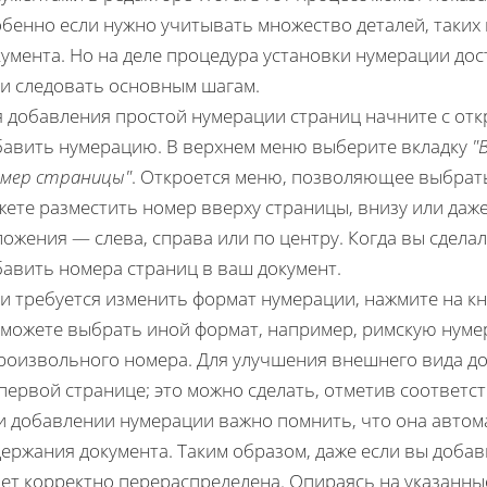
бенно если нужно учитывать множество деталей, таких 
умента. Но на деле процедура установки нумерации дос
ли следовать основным шагам.
 добавления простой нумерации страниц начните с откр
бавить нумерацию. В верхнем меню выберите вкладку
"
омер страницы"
. Откроется меню, позволяющее выбрат
ете разместить номер вверху страницы, внизу или даже
ожения — слева, справа или по центру. Когда вы сдела
бавить номера страниц в ваш документ.
ли требуется изменить формат нумерации, нажмите на к
 можете выбрать иной формат, например, римскую нуме
произвольного номера. Для улучшения внешнего вида до
 первой странице; это можно сделать, отметив соотве
и добавлении нумерации важно помнить, что она автом
ержания документа. Таким образом, даже если вы добав
дет корректно перераспределена. Опираясь на указанны