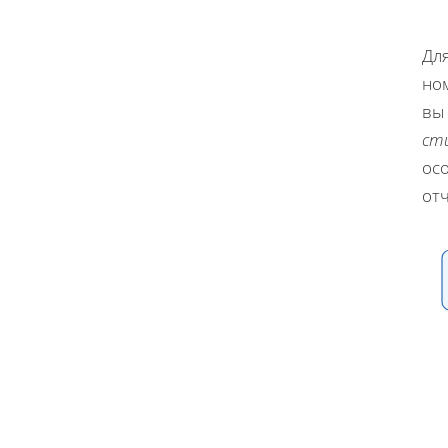
Для
но
вы
ст
ос
отч