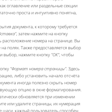
как оглавление или раздельные секции
таточно проста и интуитивно понятна,
ытия документа, к которому требуется
Вставка"
, затем нажмите на кнопку
ь расположение номера на странице. Вы
 на полях. Также предоставляется выбор
ли выбор, нажмите кнопку
"ОК"
, чтобы
нопку
"Формат номера страницы"
. Здесь
рацию, либо установить начало отсчёта
кумента иногда полезно скрыть номер
тствующую опцию в окне форматирования.
атически обновляется при изменении
ите или удалите страницы, их нумерация
е шаги, каждый пользователь способен