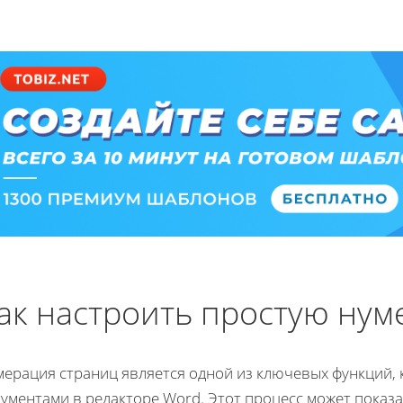
ак настроить простую ну
мерация страниц является одной из ключевых функций, 
ументами в редакторе Word. Этот процесс может показ