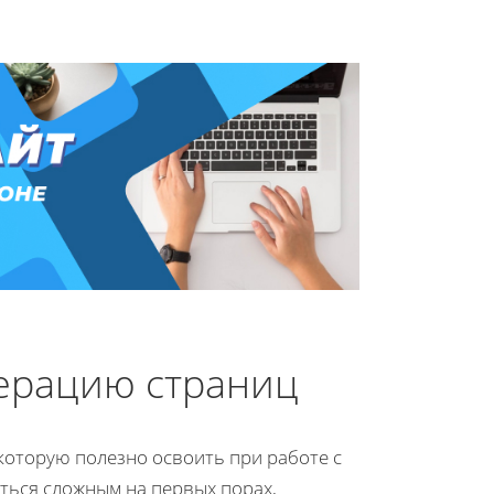
мерацию страниц
которую полезно освоить при работе с
аться сложным на первых порах,