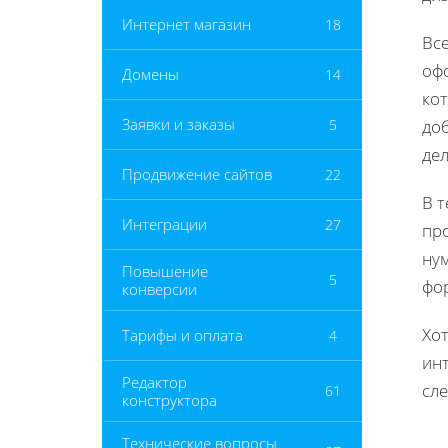
Интернет магазин
18
Вс
офо
Домены
14
ко
Заявки и заказы
5
до
де
Продвижение сайтов
22
В 
Интеграции
27
пр
ну
Повышение
5
фо
конверсии
Хо
Тарифы и оплата
4
ин
Редактор
сле
61
конструктора
Технические вопросы