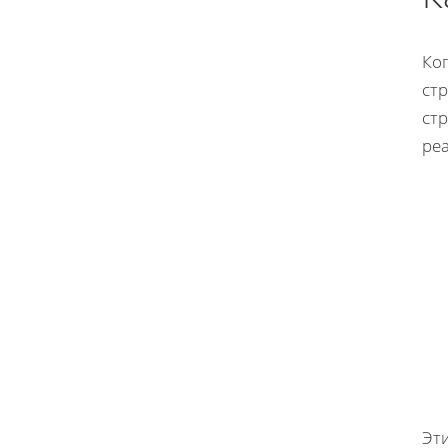
Ко
стр
ст
реа
Эт