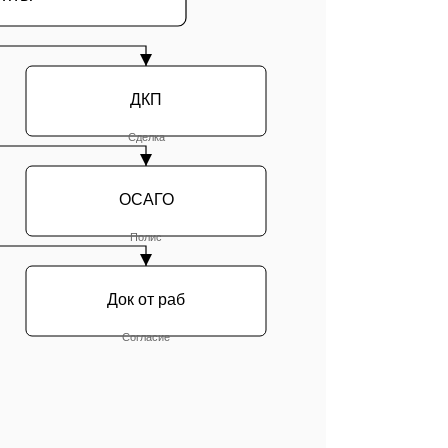
ДКП
Сделка
ОСАГО
Полис
Док от раб
Согласие