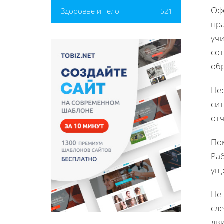
Оф
Здоровье и тело
521
пр
уч
со
об
Не
сит
от
По
Раб
уще
Не
сл
дв