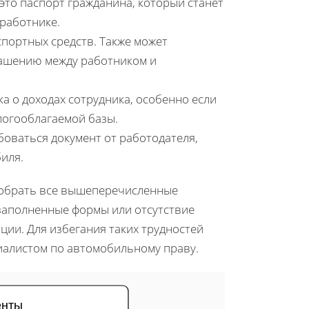
, это паспорт гражданина, который станет
работнике.
спортных средств. Также может
лашению между работником и
ка о доходах сотрудника, особенно если
огооблагаемой базы.
боваться документ от работодателя,
иля.
собрать все вышеперечисленные
 заполненные формы или отсутствие
ции. Для избегания таких трудностей
иалистом по автомобильному праву.
енты