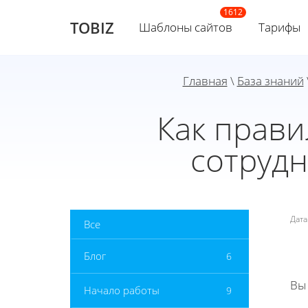
TOBIZ
Шаблоны сайтов
Тарифы
Главная
\
База знаний
Как прав
сотрудн
Дат
Все
Блог
6
Вы
Начало работы
9