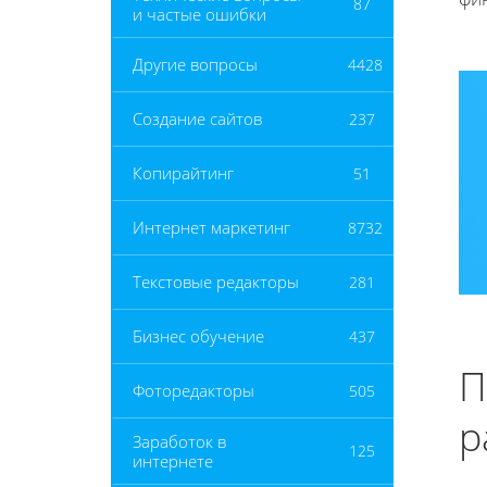
87
и частые ошибки
Другие вопросы
4428
Создание сайтов
237
Копирайтинг
51
Интернет маркетинг
8732
Текстовые редакторы
281
Бизнес обучение
437
П
Фоторедакторы
505
р
Заработок в
125
интернете