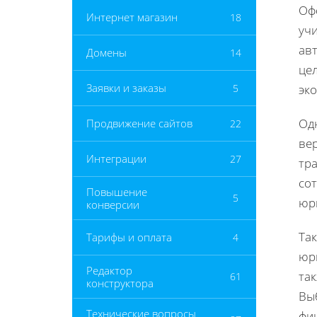
Офо
Интернет магазин
18
уч
авт
Домены
14
цел
Заявки и заказы
5
эко
Од
Продвижение сайтов
22
ве
Интеграции
27
тр
сот
Повышение
5
юр
конверсии
Та
Тарифы и оплата
4
юри
Редактор
так
61
конструктора
Вы
Технические вопросы
фи