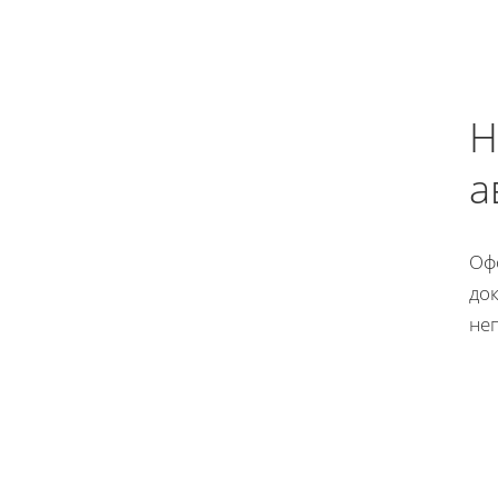
Н
а
Оф
док
не