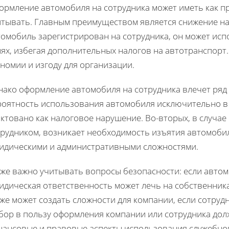
рмление автомобиля на сотрудника может иметь как пр
итывать. Главным преимуществом является снижение нал
омобиль зарегистрирован на сотрудника, он может испо
ях, избегая дополнительных налогов на автотранспорт.
номии и изгоду для организации.
нако оформление автомобиля на сотрудника влечет ряд 
роятность использования автомобиля исключительно в 
актовано как налоговое нарушение. Во-вторых, в случа
рудником, возникает необходимость изъятия автомобил
идическими и административными сложностями.
кже важно учитывать вопросы безопасности: если автом
дическая ответственность может лечь на собственника,
же может создать сложности для компании, если сотру
бор в пользу оформления компании или сотрудника до
нансовые и правовые аспекты использования служебно