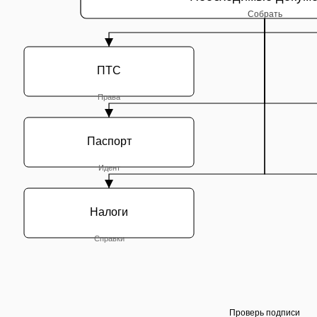
Собрать
ПТС
Права
Паспорт
Идент
Налоги
Справки
Проверь подписи