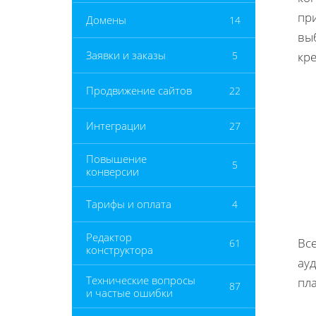
пр
Домены
14
выб
Заявки и заказы
5
кр
Продвижение сайтов
22
Интеграции
27
Повышение
5
конверсии
Тарифы и оплата
4
Редактор
Вс
61
конструктора
ау
Технические вопросы
пл
87
и частые ошибки