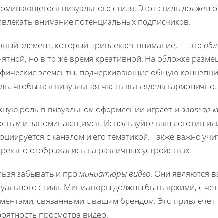
оминающегося визуального стиля. Этот стиль должен о
ивлекать внимание потенциальных подписчиков.
рвый элемент, который привлекает внимание, — это
обл
ятной, но в то же время креативной. На обложке разме
афические элементы, подчеркивающие общую концепци
ль, чтобы вся визуальная часть выглядела гармонично.
жную роль в визуальном оформлении играет и
аватар к
остым и запоминающимся. Используйте ваш логотип или
оциируется с каналом и его тематикой. Также важно уч
рректно отображались на различных устройствах.
льзя забывать и про
миниатюры видео
. Они являются 
зуального стиля. Миниатюры должны быть яркими, с че
ементами, связанными с вашим брендом. Это привлечет 
роятность просмотра видео.