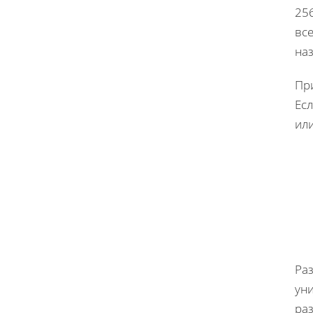
25
все
наз
При
Есл
ил
Ра
уни
раз