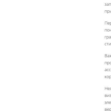
зап
пр
Пе
пон
гр
сти
Ва
пр
асс
ко
Не
ви
эл
ве