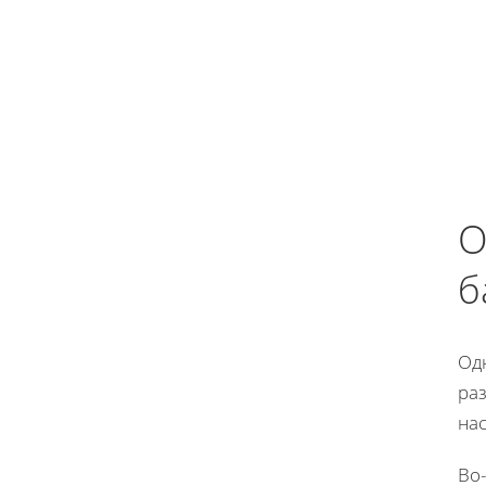
О
б
Од
ра
нас
Во