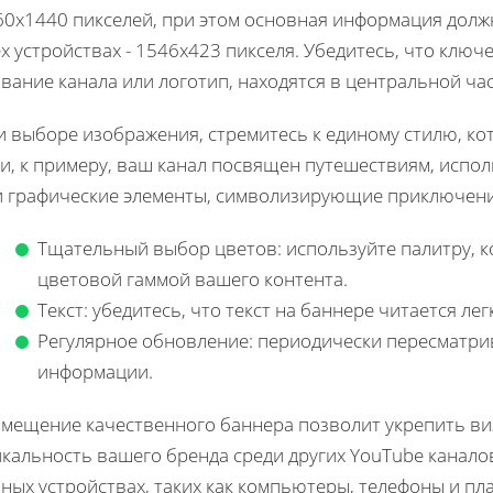
60x1440 пикселей, при этом основная информация долж
х устройствах - 1546x423 пикселя. Убедитесь, что ключ
вание канала или логотип, находятся в центральной час
 выборе изображения, стремитесь к единому стилю, кот
и, к примеру, ваш канал посвящен путешествиям, испо
и графические элементы, символизирующие приключени
Тщательный выбор цветов: используйте палитру, к
цветовой гаммой вашего контента.
Текст: убедитесь, что текст на баннере читается лег
Регулярное обновление: периодически пересматри
информации.
змещение качественного баннера позволит укрепить ви
кальность вашего бренда среди других YouTube канало
ных устройствах, таких как компьютеры, телефоны и пл