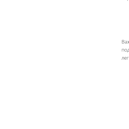
Важ
по
лег