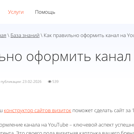
Услуги
Помощь
ная
\
База знаний
\ Как правильно оформить канал на Y
ьно оформить канал
а публикации: 23-02-2026
539
ш
конструктор сайтов визиток
поможет сделать сайт за 1
ормление канала на YouTube – ключевой аспект успешн
тента. Это своего рода визитная карточка вашего брен