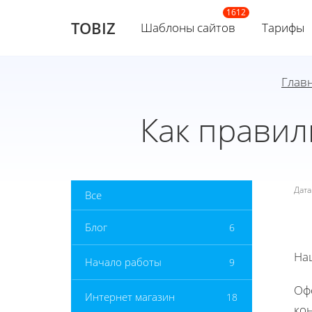
TOBIZ
Шаблоны сайтов
Тарифы
Глав
Как правил
Дат
Все
Блог
6
На
Начало работы
9
Оф
Интернет магазин
18
кон