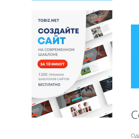
С
Оди