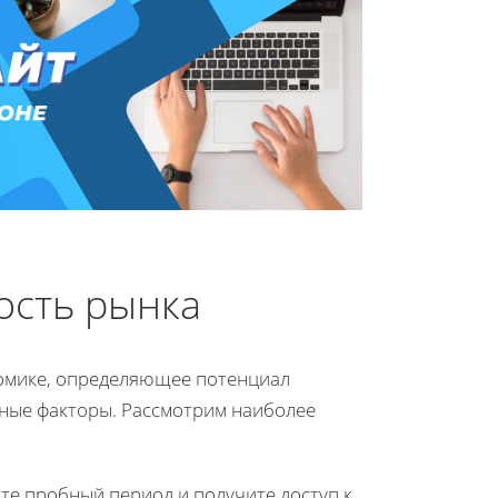
ость рынка
номике, определяющее потенциал
чные факторы. Рассмотрим наиболее
йте пробный период и получите доступ к