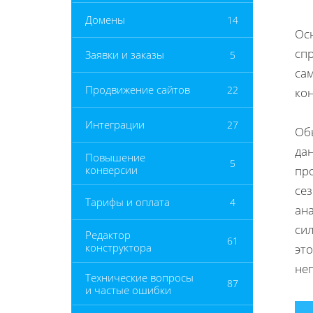
Домены
14
Ос
спр
Заявки и заказы
5
са
Продвижение сайтов
22
ко
Интеграции
27
Об
да
Повышение
5
конверсии
пр
се
Тарифы и оплата
4
ан
сил
Редактор
61
конструктора
это
не
Технические вопросы
87
и частые ошибки