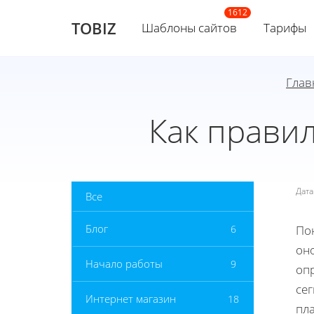
TOBIZ
Шаблоны сайтов
Тарифы
Глав
Как прави
Дат
Все
Блог
6
По
оно
Начало работы
9
оп
се
Интернет магазин
18
пл