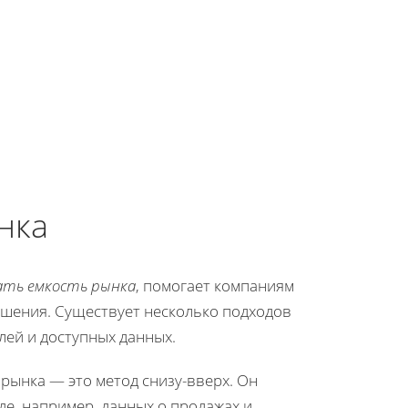
нка
ать емкость рынка
, помогает компаниям
шения. Существует несколько подходов
лей и доступных данных.
рынка — это метод снизу-вверх. Он
е, например, данных о продажах и