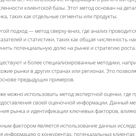
сленности клиентской базы. Этот метод основан на дет
ка, таких как отдельные сегменты или продукты.
гой подход — метод сверху-вниз, где анализ проводит
азателей и статистики, таких как общая численность н
енить потенциальную долю на рынке и стратегию роста.
ществуют и более специализированные методики, наприм
ожие рынки в других странах или регионах. Это позво
 основе предыдущих примеров.
кже можно использовать метод экспертной оценки, где 
едоставления своей оценочной информации. Данный мет
ания рынка и идентификации ключевых факторов, влияю
жным фактором является использование данных исследо
бя информацию о конкурентах, потенциальных клиентах