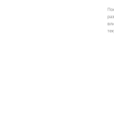
По
раз
вл
те