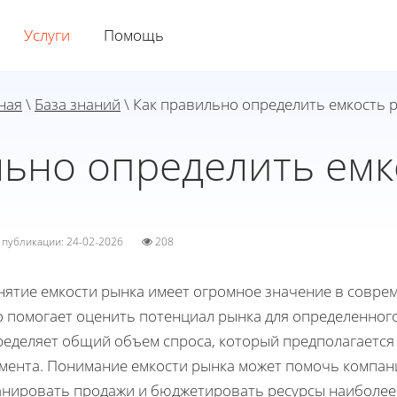
Услуги
Помощь
ная
\
База знаний
\ Как правильно определить емкость 
льно определить емк
а публикации: 24-02-2026
208
нятие емкости рынка имеет огромное значение в соврем
 помогает оценить потенциал рынка для определенного 
ределяет общий объем спроса, который предполагается
гмента. Понимание емкости рынка может помочь компан
анировать продажи и бюджетировать ресурсы наиболее