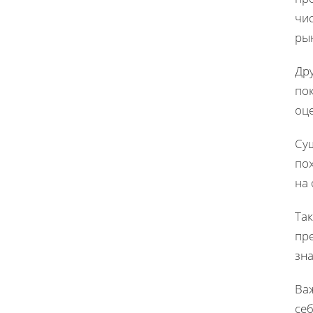
чи
рын
Дру
пок
оц
Су
пох
на
Та
пр
зн
Ва
се