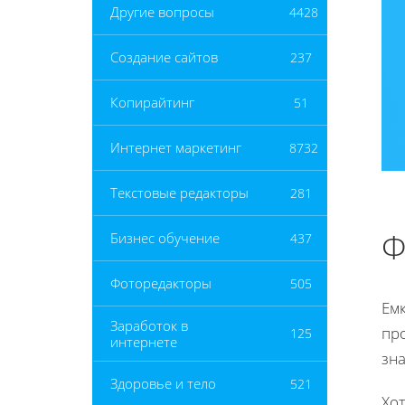
Другие вопросы
4428
Создание сайтов
237
Копирайтинг
51
Интернет маркетинг
8732
Текстовые редакторы
281
Ф
Бизнес обучение
437
Фоторедакторы
505
Ем
Заработок в
пр
125
интернете
зна
Здоровье и тело
521
Хот