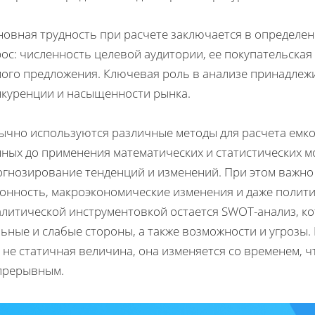
новная трудность при расчете заключается в определен
ос: численность целевой аудитории, ее покупательская 
мого предложения. Ключевая роль в анализе принадлеж
нкуренции и насыщенности рынка.
ычно используются различные методы для расчета емкос
нных до применения математических и статистических м
огнозирование тенденций и изменений. При этом важно 
зонность, макроэкономические изменения и даже полити
алитической инструментовкой остается SWOT-анализ, к
ьные и слабые стороны, а также возможности и угрозы.
 не статичная величина, она изменяется со временем, 
прерывным.