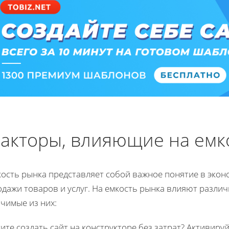
акторы, влияющие на емк
кость рынка представляет собой важное понятие в эко
одажи товаров и услуг. На емкость рынка влияют разли
чимые из них:
ите создать сайт на конструкторе без затрат? Активиру