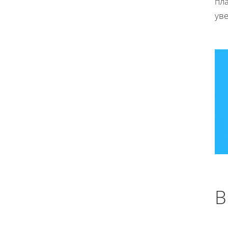
пл
ув
В