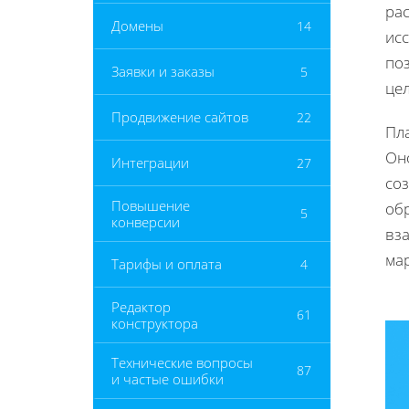
рас
Домены
14
ис
по
Заявки и заказы
5
цел
Продвижение сайтов
22
Пл
Он
Интеграции
27
со
Повышение
об
5
конверсии
вза
ма
Тарифы и оплата
4
Редактор
61
конструктора
Технические вопросы
87
и частые ошибки