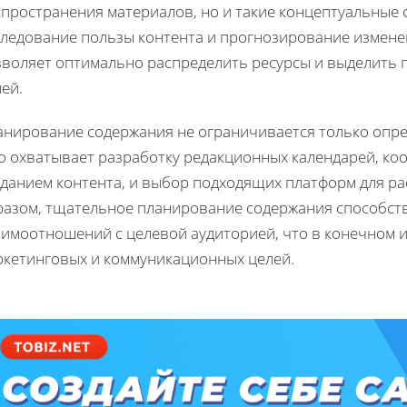
пространения материалов, но и такие концептуальные ф
следование пользы контента и прогнозирование изменен
зволяет оптимально распределить ресурсы и выделить 
ей.
анирование содержания не ограничивается только опре
о охватывает разработку редакционных календарей, к
зданием контента, и выбор подходящих платформ для р
разом, тщательное планирование содержания способст
имоотношений с целевой аудиторией, что в конечном ит
ркетинговых и коммуникационных целей.