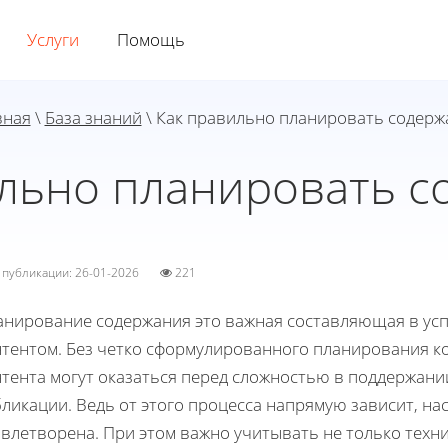
Услуги
Помощь
вная
\
База знаний
\ Как правильно планировать содерж
ильно планировать с
а публикации: 26-01-2026
221
анирование содержания это важная составляющая в ус
нтентом. Без четко сформулированного планирования к
нтента могут оказаться перед сложностью в поддержани
ликации. Ведь от этого процесса напрямую зависит, на
влетворена. При этом важно учитывать не только техн