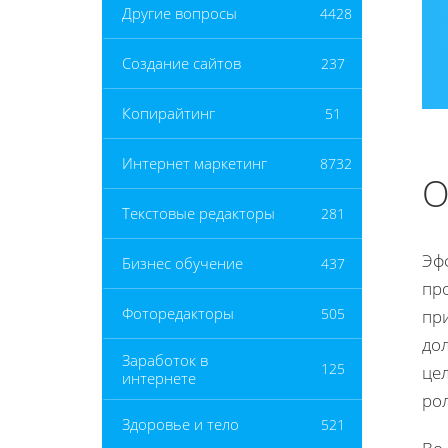
Другие вопросы
4428
Создание сайтов
237
Копирайтинг
51
Интернет маркетинг
8732
О
Текстовые редакторы
281
Эф
Бизнес обучение
437
пр
Фоторедакторы
505
пр
до
Заработок в
125
це
интернете
ро
Здоровье и тело
521