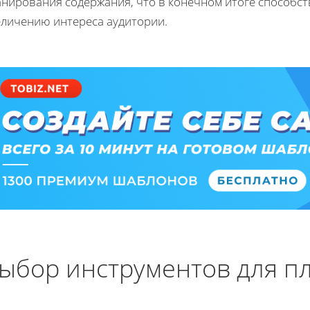
анирования содержания, что в конечном итоге способс
еличению интереса аудитории.
ыбор инструментов для п