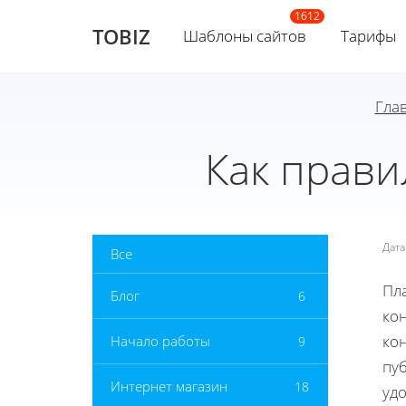
TOBIZ
Шаблоны сайтов
Тарифы
Гла
Как прав
Дат
Все
Пл
Блог
6
ко
ко
Начало работы
9
пуб
Интернет магазин
18
удо