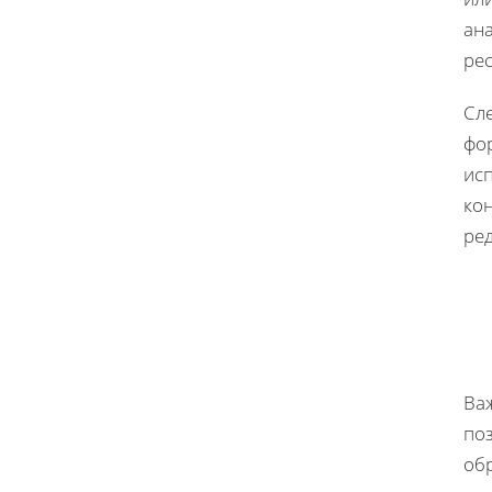
ан
рес
Сл
фо
ис
ко
ре
Ва
поз
об