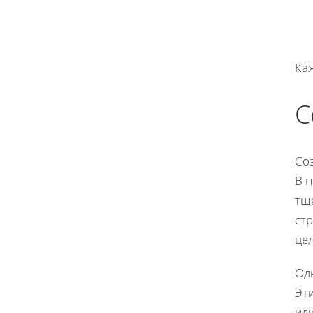
Каж
С
Со
В 
тщ
ст
це
Од
Эт
или