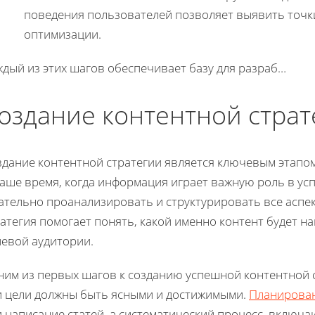
поведения пользователей позволяет выявить точк
оптимизации.
дый из этих шагов обеспечивает базу для разраб…
оздание контентной страт
здание контентной стратегии является ключевым этапо
наше время, когда информация играет важную роль в ус
ательно проанализировать и структурировать все аспек
ратегия помогает понять, какой именно контент будет 
левой аудитории.
ним из первых шагов к созданию успешной контентной с
и цели должны быть ясными и достижимыми.
Планирован
 написание статей, а систематический процесс, включ