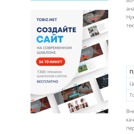
Во
ана
Ну
те
П
Ц
Т
Вн
ка
пе