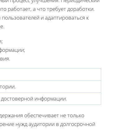
ный процесс улучшения. Периодический
то работает, а что требует доработки.
 пользователей и адаптироваться к
е.
я;
нформации;
вия.
тории.
 достоверной информации.
держания обеспечивает не только
рение нужд аудитории в долгосрочной