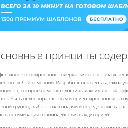
сновные принципы соде
фективное планирование содержания это основа успеш
оектов любой компании. Разработка контента должна у
инципов, которые помогают достичь максимальной эффе
лжно быть целенаправленным и ориентированным на ну
левой группы, выбор стиля подачи и определение кан
ль в оптимизации взаимодействия с аудиторией.