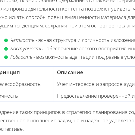
-вторых, планирование содержания это также непрерыв
лиз производительности контента позволяет увидеть, ч
жно искать способы повышения ценности материала для
кущим тенденциям, сохраняя при этом основное послани
Четкость
- ясная структура и логичность изложени
Доступность
- обеспечение легкого восприятия и
Гибкость
- возможность адаптации под разные усло
ринцип
Описание
елесообразность
Учет интересов и запросов ауди
очность
Предоставление проверенной и
едрение таких принципов в стратегию планирования со
чественное выполнение задач, но и надежное удовлетво
рспективе.