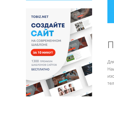
П
Дл
На
изо
те