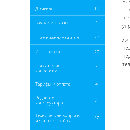
мо
Домены
14
за
все
Заявки и заказы
5
уп
Продвижение сайтов
22
Дал
под
Интеграции
27
по
те
Повышение
5
конверсии
Тарифы и оплата
4
Редактор
61
конструктора
Технические вопросы
87
и частые ошибки