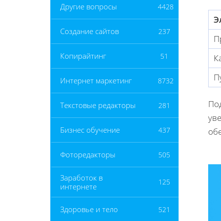
Другие вопросы
4428
Э
Создание сайтов
237
П
Копирайтинг
51
К
П
Интернет маркетинг
8732
По
Текстовые редакторы
281
уве
Бизнес обучение
437
об
Фоторедакторы
505
Заработок в
125
интернете
Здоровье и тело
521