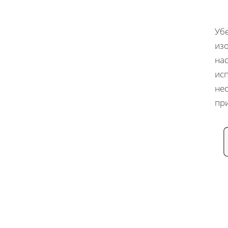
Убе
изо
нас
ис
не
пр