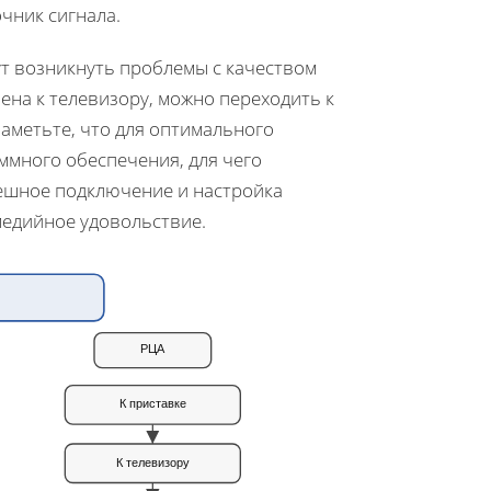
чник сигнала.
ут возникнуть проблемы с качеством
ена к телевизору, можно переходить к
Заметьте, что для оптимального
много обеспечения, для чего
пешное подключение и настройка
медийное удовольствие.
РЦА
К приставке
К телевизору