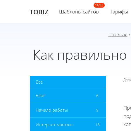
TOBIZ
Шаблоны сайтов
Тарифы
Главная
Как правильно 
Дат
Все
Блог
6
Пр
Начало работы
9
по
ко
Интернет магазин
18