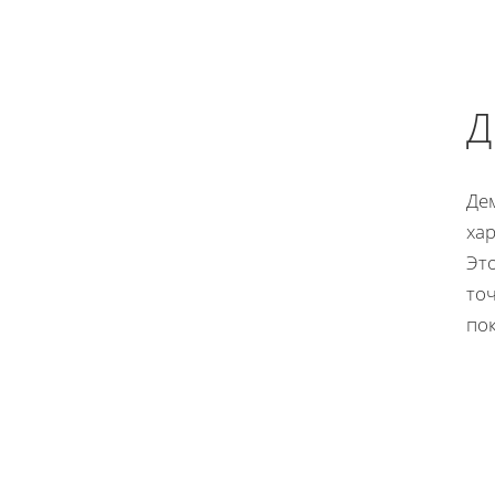
Д
Де
хар
Это
то
пок