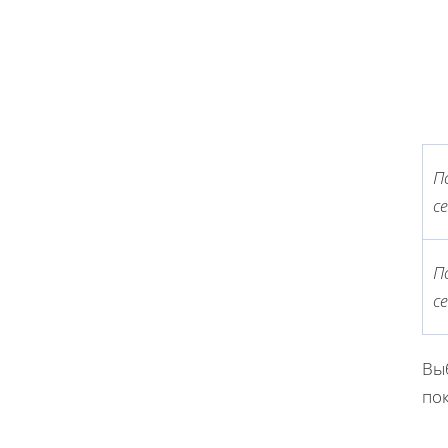
П
с
П
с
Вы
пок