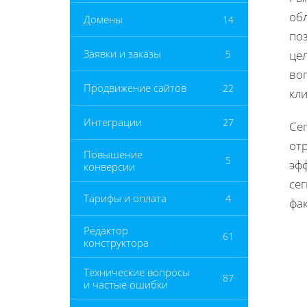
об
Домены
14
по
Заявки и заказы
5
це
во
Продвижение сайтов
22
кл
Интеграции
27
Се
от
Повышение
5
эфф
конверсии
се
Тарифы и оплата
4
фак
Редактор
61
конструктора
Технические вопросы
87
и частые ошибки