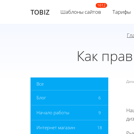
TOBIZ
Шаблоны сайтов
Тарифы
Гл
Как пра
Дат
Все
Блог
6
На
Начало работы
9
ди
Интернет магазин
18
Ры