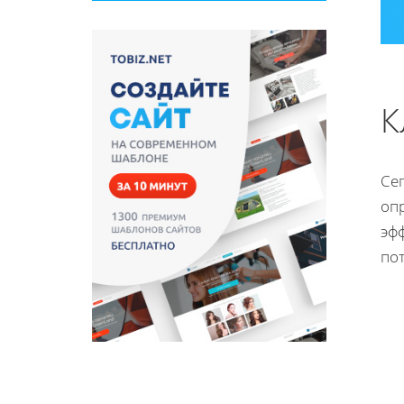
К
Се
оп
эфф
по