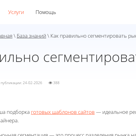
Услуги
Помощь
авная
\
База знаний
\ Как правильно сегментировать ры
вильно сегментирова
а публикации: 24-02-2026
388
ша подборка
готовых шаблонов сайтов
— идеальное реш
зайнера.
ночная сегментация — это процесс разделения рынка на