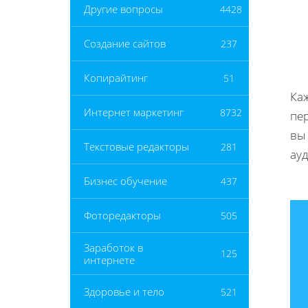
Другие вопросы
4428
Создание сайтов
237
Копирайтинг
51
Каж
Интернет маркетинг
8732
пе
вы
Текстовые редакторы
281
ау
Бизнес обучение
437
Фоторедакторы
505
Заработок в
125
интернете
Здоровье и тело
521