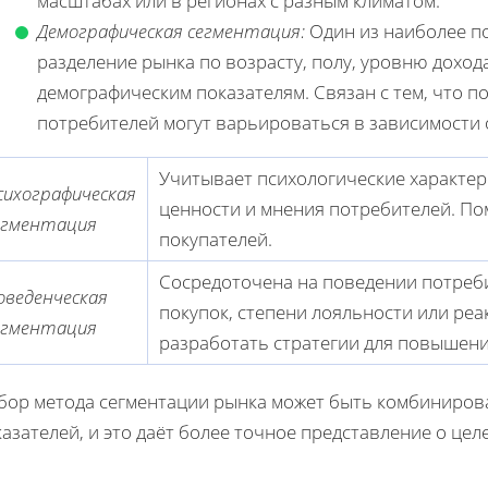
масштабах или в регионах с разным климатом.
Демографическая сегментация:
Один из наиболее п
разделение рынка по возрасту, полу, уровню доход
демографическим показателям. Связан с тем, что 
потребителей могут варьироваться в зависимости о
Учитывает психологические характери
сихографическая
ценности и мнения потребителей. По
егментация
покупателей.
Сосредоточена на поведении потреби
оведенческая
покупок, степени лояльности или реа
егментация
разработать стратегии для повышени
бор метода сегментации рынка может быть комбиниров
азателей, и это даёт более точное представление о цел