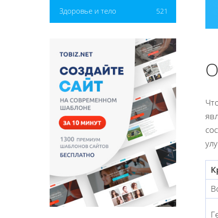
Здоровье и тело
521
О
Чт
яв
сос
улу
К
В
Г