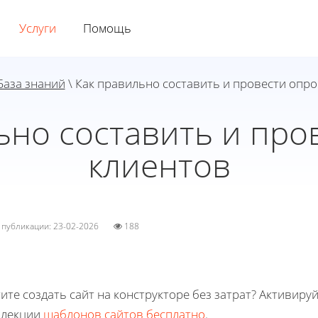
Услуги
Помощь
База знаний
\ Как правильно составить и провести опро
ьно составить и про
клиентов
а публикации: 23-02-2026
188
ите создать сайт на конструкторе без затрат? Активиру
ллекции
шаблонов сайтов бесплатно
.