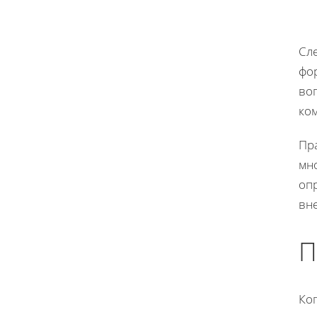
Сле
фор
во
ком
Пр
мн
оп
вн
П
Ко