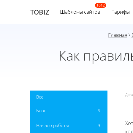
TOBIZ
Шаблоны сайтов
Тарифы
Главная
\
Как правил
Дат
Все
Блог
6
Хот
Начало работы
9
ко