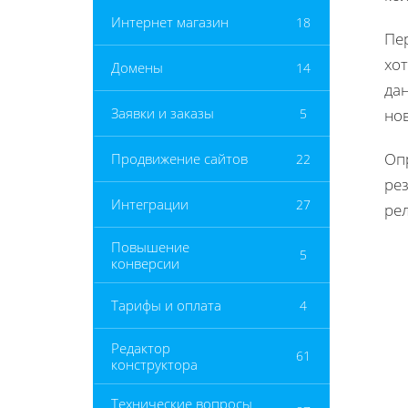
Интернет магазин
18
Пер
хот
Домены
14
дан
Заявки и заказы
5
но
Оп
Продвижение сайтов
22
рез
Интеграции
27
ре
Повышение
5
конверсии
Тарифы и оплата
4
Редактор
61
конструктора
Технические вопросы