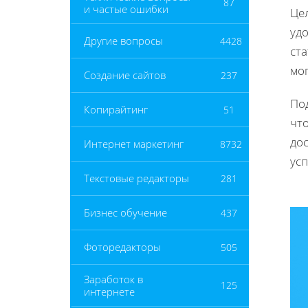
87
и частые ошибки
Це
уд
Другие вопросы
4428
ста
мо
Создание сайтов
237
По
Копирайтинг
51
чт
до
Интернет маркетинг
8732
усп
Текстовые редакторы
281
Бизнес обучение
437
Фоторедакторы
505
Заработок в
125
интернете