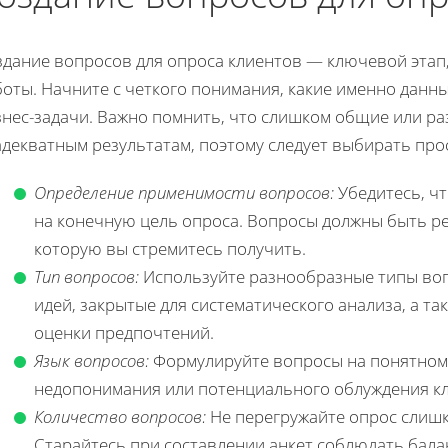
дание вопросов для опроса клиентов — ключевой этап,
боты. Начните с четкого понимания, какие именно данн
знес-задачи. Важно помнить, что слишком общие или ра
адекватным результатам, поэтому следует выбирать про
Определение применимости вопросов:
Убедитесь, чт
на конечную цель опроса. Вопросы должны быть р
которую вы стремитесь получить.
Тип вопросов:
Используйте разнообразные типы воп
идей, закрытые для систематического анализа, а т
оценки предпочтений.
Язык вопросов:
Формулируйте вопросы на понятном 
недопонимания или потенциального облуждения кл
Количество вопросов:
Не перегружайте опрос слиш
Старайтесь при составлении анкет соблюдать бал