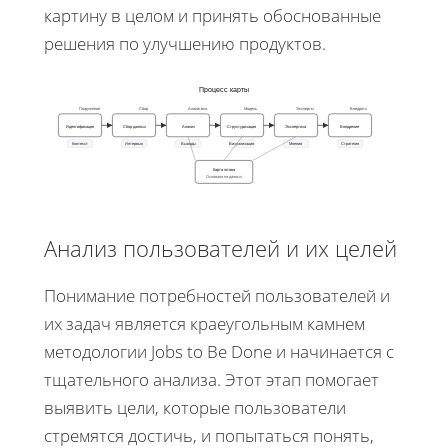
картину в целом и принять обоснованные
решения по улучшению продуктов.
Процесс карты
Погружение
Сбор
Аналитика
Модель
Эксперты
Внедрять
Идентификация
Сбор данных
Анализ
Структуризация
Экспертиза
Внедрение
Контекст
Интервью
Выводы
Визуализация
Мнения
Стратегия
Карта готова
Основана на данных
Анализ пользователей и их целей
Понимание потребностей пользователей и
их задач является краеугольным камнем
методологии Jobs to Be Done и начинается с
тщательного анализа. Этот этап помогает
выявить цели, которые пользователи
стремятся достичь, и попытаться понять,