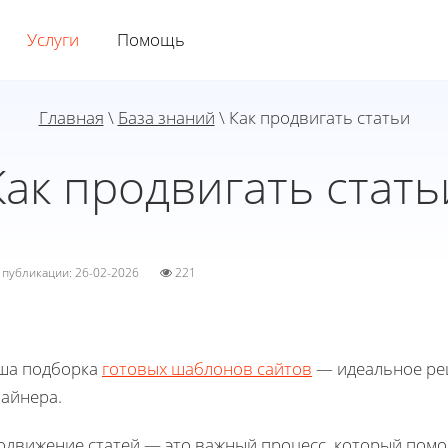
Услуги
Помощь
Главная
\
База знаний
\ Как продвигать статьи
Как продвигать стать
а публикации: 26-02-2026
221
ша подборка
готовых шаблонов сайтов
— идеальное реш
зайнера.
одвижение статей — это важный процесс, который помог