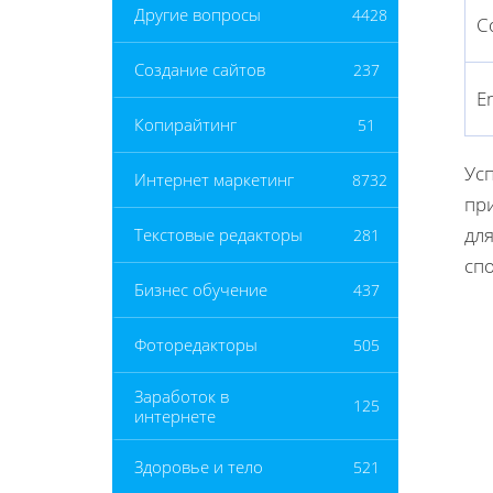
Другие вопросы
4428
С
Создание сайтов
237
E
Копирайтинг
51
Ус
Интернет маркетинг
8732
пр
дл
Текстовые редакторы
281
сп
Бизнес обучение
437
Фоторедакторы
505
Заработок в
125
интернете
Здоровье и тело
521