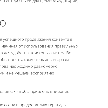
и и интересными для целевой аудитории,
EO
ля успешного продвижения контента в
ч, начиная от использования правильных
а для удобства поисковых систем. Во-
тобы понять, какие термины и фразы
слова необходимо равномерно
ыми и не мешали восприятию
головках, чтобы привлечь внимание
ые слова и предоставляют краткую