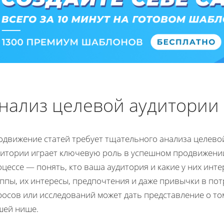
нализ целевой аудитории
движение статей требует тщательного анализа целевой 
дитории играет ключевую роль в успешном продвижении
цессе — понять, кто ваша аудитория и какие у них инт
уппы, их интересы, предпочтения и даже привычки в п
росов или исследований может дать представление о то
шей нише.