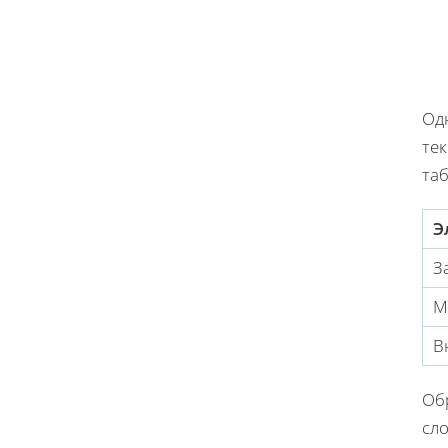
Од
тек
та
Э
З
М
В
Обр
сл