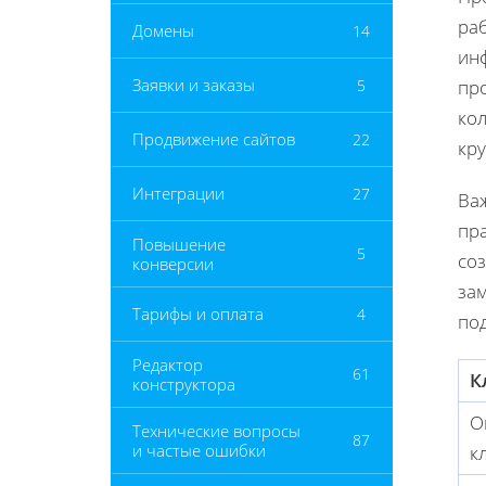
ра
Домены
14
ин
Заявки и заказы
5
пр
ко
Продвижение сайтов
22
кру
Интеграции
27
Важ
пр
Повышение
5
со
конверсии
за
Тарифы и оплата
4
по
Редактор
61
К
конструктора
О
Технические вопросы
87
и частые ошибки
к