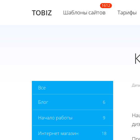
TOBIZ
Шаблоны сайтов
Тарифы
Дат
Все
Блог
6
На
Начало работы
9
ди
Интернет магазин
18
Пр