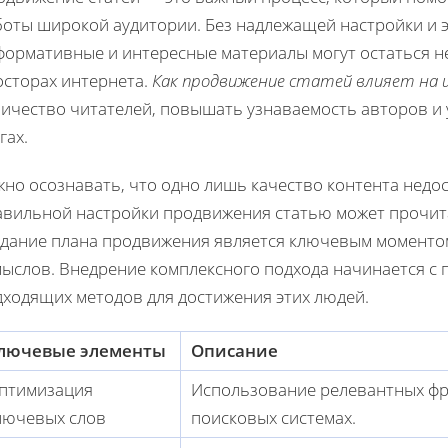
боты широкой аудитории. Без надлежащей настройки и 
формативные и интересные материалы могут остаться 
осторах интернета.
Как продвижение статей влияет на и
личество читателей, повышать узнаваемость авторов и 
гах.
но осознавать, что одно лишь качество контента недос
авильной настройки продвижения статью может прочит
здание плана продвижения является ключевым моменто
мыслов. Внедрение комплексного подхода начинается с
дходящих методов для достижения этих людей.
лючевые элементы
Описание
птимизация
Использование релевантных фр
лючевых слов
поисковых системах.