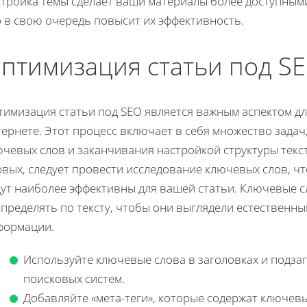
стройка темы сделает ваши материалы более доступным
о в свою очередь повысит их эффективность.
птимизация статьи под S
тимизация статьи под SEO является важным аспектом д
тернете. Этот процесс включает в себя множество зада
чевых слов и заканчивания настройкой структуры текст
вых, следует провести исследование ключевых слов, ч
дут наиболее эффективны для вашей статьи. Ключевые 
спределять по тексту, чтобы они выглядели естественн
формации.
Используйте ключевые слова в заголовках и подза
поисковых систем.
Добавляйте «мета-теги», которые содержат ключев