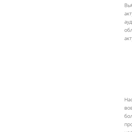
Вы
ак
ауд
обл
ак
На
во
бо
пр