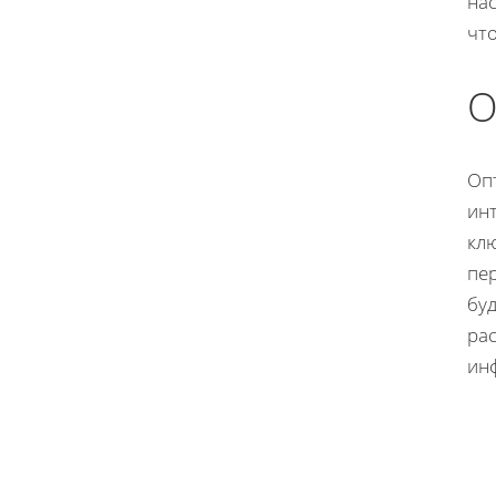
на
чт
О
Оп
ин
клю
пер
бу
ра
ин