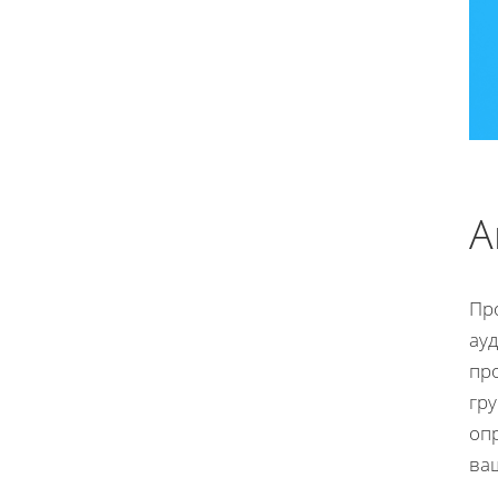
А
Про
ау
про
гр
оп
ва