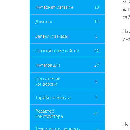
кл
Интернет магазин
18
ал
сай
Домены
14
На
Заявки и заказы
5
инт
Продвижение сайтов
22
Интеграции
27
Повышение
5
конверсии
Тарифы и оплата
4
Редактор
61
конструктора
Не
Технические вопросы