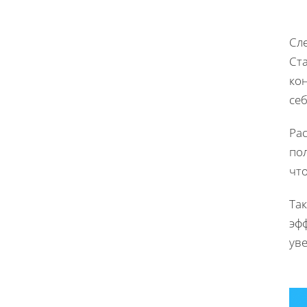
Сл
Ст
кон
себ
Рас
по
чт
Так
эф
ув