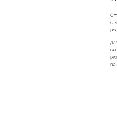
Оп
са
рес
Для
бл
раз
по