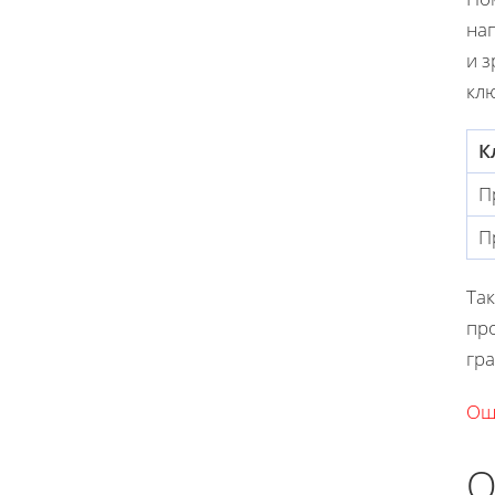
нап
и 
клю
К
П
П
Та
пр
гр
Ош
О