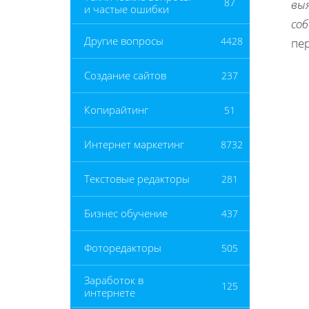
87
вы
и частые ошибки
соб
Другие вопросы
4428
пе
Создание сайтов
237
Копирайтинг
51
Интернет маркетинг
8732
Текстовые редакторы
281
Бизнес обучение
437
Фоторедакторы
505
Заработок в
125
интернете