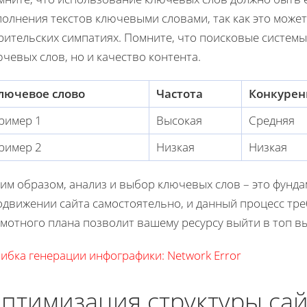
олнения текстов ключевыми словами, так как это может
зрительских симпатиях. Помните, что поисковые систем
чевых слов, но и качество контента.
лючевое слово
Частота
Конкурен
ример 1
Высокая
Средняя
ример 2
Низкая
Низкая
ким образом, анализ и выбор ключевых слов – это фунд
одвижении сайта самостоятельно, и данный процесс тре
амотного плана позволит вашему ресурсу выйти в топ в
ибка генерации инфографики: Network Error
птимизация структуры сай