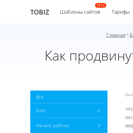
TOBIZ
Шаблоны сайтов
Тарифы
Главная
\
Б
Как продвину
Дат
Все
Чт
Блог
6
осн
ме
Начало работы
9