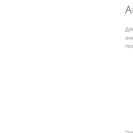
А
Дл
ана
по
По