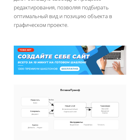
редактирования, позволяя подбирать
оптимальный вид и позицию объекта в
графическом проекте.
Вставка/Трансф
Поместить
Выбор
Файл
Новый слой
Трансформ
Изменить
Масштаб
Вставленный объект
Копировать
Вращение
Отдельный слой
Наклон
Копия
Документ
Инструменты:
Кратко
Выделение
Параметры
Точность
Добавить → Редакт