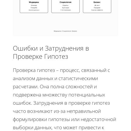
Медицина
Социология
Бизнес
Клиника
Опросы
АБ-тест
Плацебо
Культура
Продажи
Анализ данных
Стат. проверка
Оценка эффекта
Медицина • Социология • Бизнес
Ошибки и Затруднения в
Проверке Гипотез
Проверка гипотез – процесс, связанный с
анализом данных и статистическими
расчетами. Она полна сложностей и
подвержена множеству потенциальных
ошибок. Затруднения в проверке гипотез
часто возникают из-за неправильной
формулировки гипотезы или недостаточной
выборки данных, что может привести к