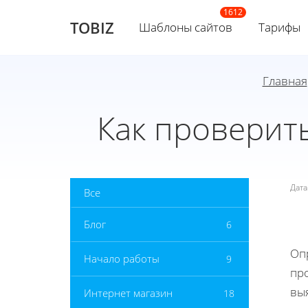
TOBIZ
Шаблоны сайтов
Тарифы
Главная
Как проверить
Дат
Все
Блог
6
Оп
Начало работы
9
пр
вы
Интернет магазин
18