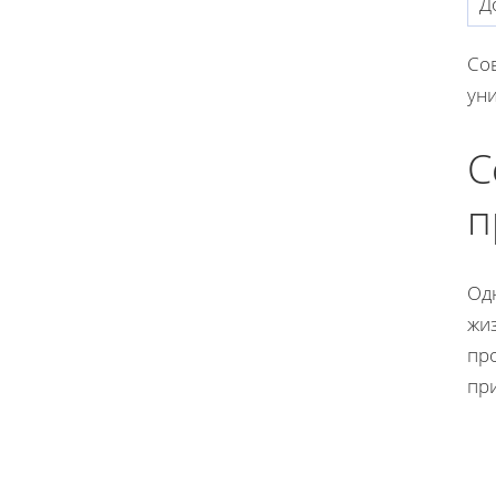
Д
Со
ун
С
п
Од
жи
пр
пр