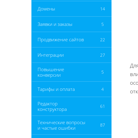
Домены
14
Заявки и заказы
5
Продвижение сайтов
22
Интеграции
27
Дл
Повышение
5
вл
конверсии
осо
Тарифы и оплата
4
от
Редактор
61
конструктора
Технические вопросы
87
и частые ошибки