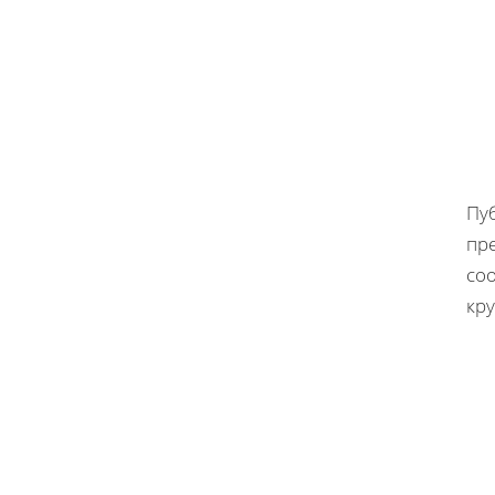
Пу
пр
со
кр