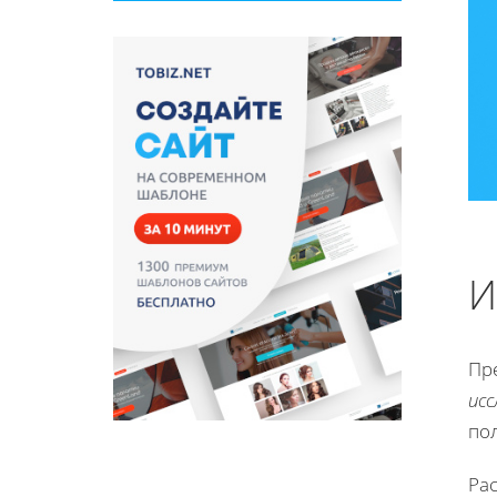
И
Пр
ис
по
Ра