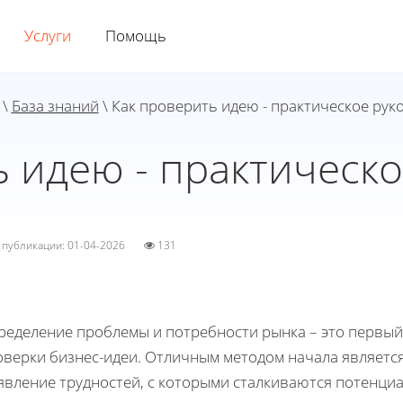
Услуги
Помощь
\
База знаний
\ Как проверить идею - практическое рук
 идею - практическ
а публикации: 01-04-2026
131
ределение проблемы и потребности рынка – это первый
оверки бизнес-идеи. Отличным методом начала являетс
явление трудностей, с которыми сталкиваются потенци