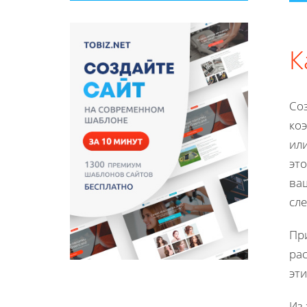
К
Соз
коэ
или
это
ваш
сл
При
рас
эти
Из