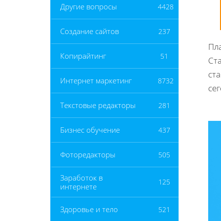
Другие вопросы
4428
Создание сайтов
237
Пла
Копирайтинг
51
Ст
ста
Интернет маркетинг
8732
сег
Текстовые редакторы
281
Бизнес обучение
437
Фоторедакторы
505
Заработок в
125
интернете
Здоровье и тело
521