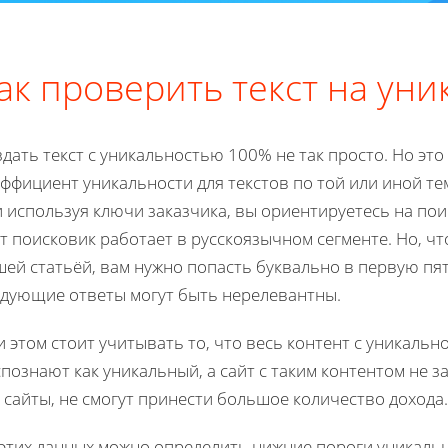
ак проверить текст на уни
дать текст с уникальностью 100% не так просто. Но это
ффициент уникальности для текстов по той или иной те
 используя ключи заказчика, вы ориентируетесь на пои
т поисковик работает в русскоязычном сегменте. Но, чт
ей статьёй, вам нужно попасть буквально в первую пятё
едующие ответы могут быть нерелевантны.
 этом стоит учитывать то, что весь контент с уникаль
познают как уникальный, а сайт с таким контентом не за
 сайты, не смогут принести большое количество дохода.
 этих данных можно определить нижние пороги уникаль