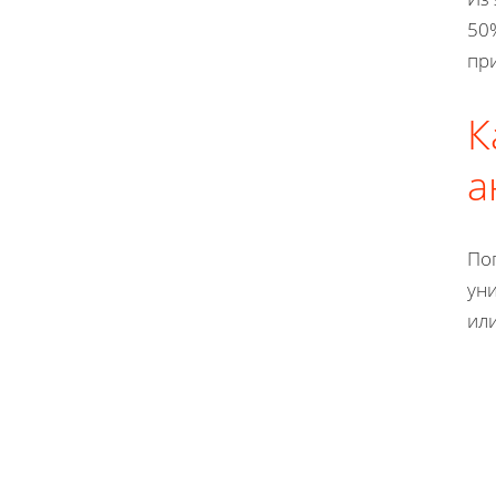
50
пр
К
а
Пог
ун
или