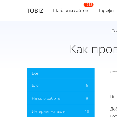
TOBIZ
Шаблоны сайтов
Тарифы
Гл
Как про
Дат
Все
Блог
6
Вы
Начало работы
9
Доб
Интернет магазин
18
ко