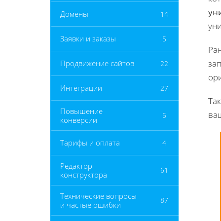
ун
Домены
14
ун
Заявки и заказы
5
Ран
за
Продвижение сайтов
22
ор
Интеграции
27
Так
Повышение
ва
5
конверсии
Тарифы и оплата
4
Редактор
61
конструктора
Технические вопросы
87
и частые ошибки