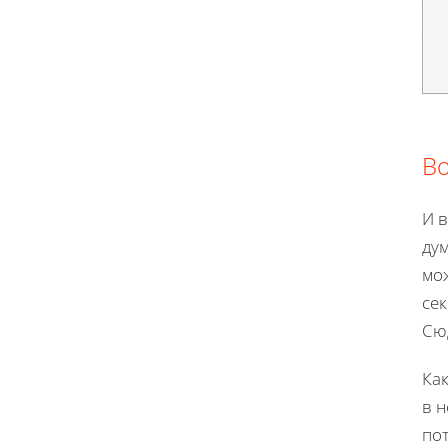
Во
И в
дум
мож
се
Сю
Как
в 
пот