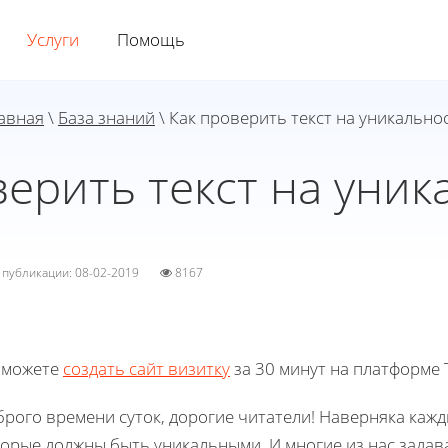
Услуги
Помощь
авная
\
База знаний
\ Как проверить текст на уникально
верить текст на уник
а публикации: 08-02-2019
8167
 можете
создать сайт визитку
за 30 минут на платформе T
рого времени суток, дорогие читатели! Наверняка кажды
торые должны быть уникальными. И многие из нас задав