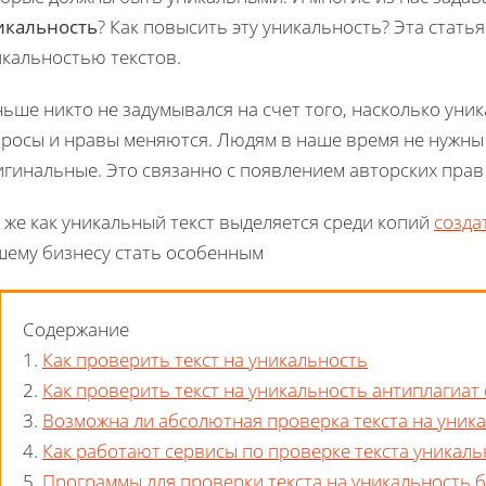
икальность
? Как повысить эту уникальность? Эта стать
икальностью текстов.
ьше никто не задумывался на счет того, насколько уник
просы и нравы меняются. Людям в наше время не нужны
игинальные. Это связанно с появлением авторских прав
 же как уникальный текст выделяется среди копий
созда
шему бизнесу стать особенным
Содержание
1.
Как проверить текст на уникальность
2.
Как проверить текст на уникальность антиплагиат
3.
Возможна ли абсолютная проверка текста на уник
4.
Как работают сервисы по проверке текста уникал
5.
Программы для проверки текста на уникальность 