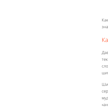
Ка
зна
Ка
Да
тек
сл
ши
Шин
сер
муд
«а