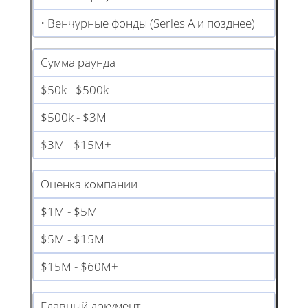
• Венчурные фонды (Series A и позднее)
Сумма раунда
$50k - $500k
$500k - $3M
$3M - $15M+
Оценка компании
$1M - $5M
$5M - $15M
$15M - $60M+
Главный документ