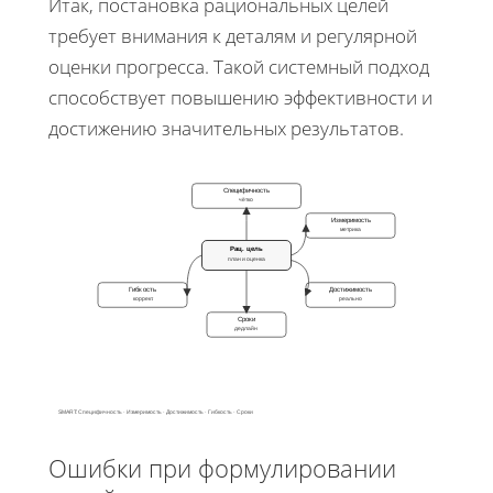
Итак, постановка рациональных целей
требует внимания к деталям и регулярной
оценки прогресса. Такой системный подход
способствует повышению эффективности и
достижению значительных результатов.
Специфичность
чётко
Измеримость
метрика
Рац. цель
план и оценка
Гибкость
Достижимость
коррект.
реально
Сроки
дедлайн
SMART: Специфичность · Измеримость · Достижимость · Гибкость · Сроки
Ошибки при формулировании