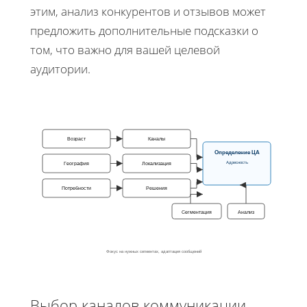
этим, анализ конкурентов и отзывов может
предложить дополнительные подсказки о
том, что важно для вашей целевой
аудитории.
Возраст
Каналы
Определение ЦА
Адресность
География
Локализация
Потребности
Решения
Сегментация
Анализ
Фокус на нужных сегментах, адаптация сообщений
Выбор каналов коммуникации