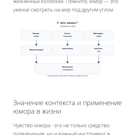
жизненных коллизий. Помните, юмор — это
умение
смотреть на мир под другим углом.
С чего начать?
Тренировка юмора
Формы
Читать
Наблюдать
юмора
ежедневно
людей
Записывать
Смотреть
Импровизация
шоу
Настроение
и самоирония
Подшучивайте над собой и смотрите под другим углом
Значение контекста и применение
юмора в жизни
Чувство юмора - это не только средство
развлечения, но и важный инструмент в