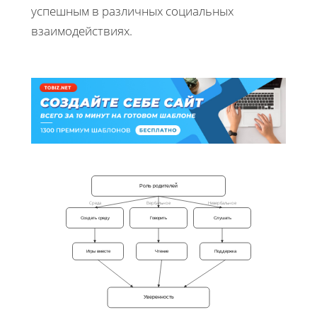
успешным в различных социальных
взаимодействиях.
Роль родителей
Среда
Вербальное
Невербальное
Создать среду
Говорить
Слушать
Игры вместе
Чтение
Поддержка
Уверенность