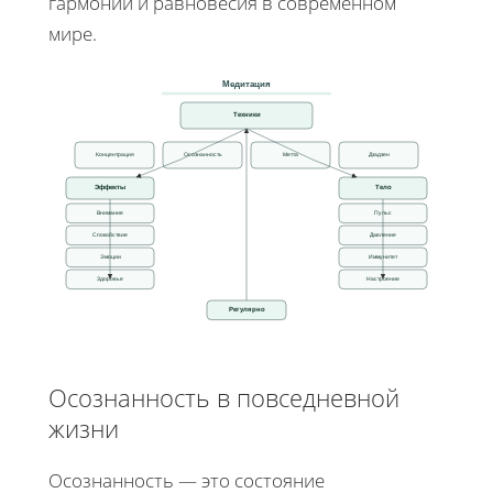
гармонии и равновесия в современном
мире.
Медитация
Техники
Концентрация
Осознанность
Метта
Дзадзен
Эффекты
Тело
Внимание
Пульс
Спокойствие
Давление
Эмоции
Иммунитет
Здоровье
Настроение
Регулярно
Осознанность в повседневной
жизни
Осознанность — это состояние