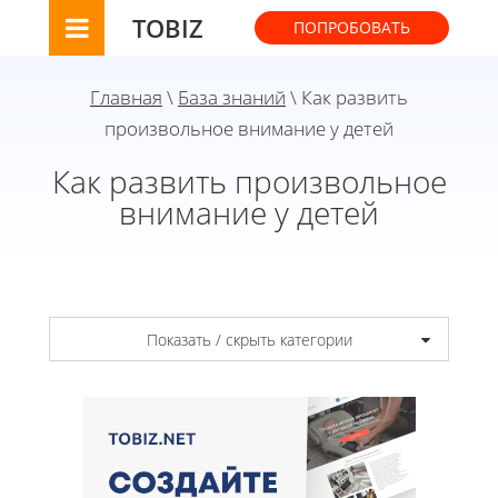
TOBIZ
ПОПРОБОВАТЬ
Главная
\
База знаний
\ Как развить
произвольное внимание у детей
Как развить произвольное
внимание у детей
Показать / скрыть категории