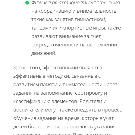
Физическая активность:
упражнения
на координацию и внимательность,
такие как занятия гимнастикой,
танцами или спортивные игры, также
развивают внимание за счет
сосредоточенности на выполнении
движений.
Кроме того, эффективными являются
эффективные методики, связанные с
развитием памяти и внимательности через
задания на запоминание, сортировку и
классификацию элементов. Родители и
воспитатели могут также внедрять в процесс
обучения задания на время, которые учат
детей быстро и точно выполнять указания,
не теряя концентрацию. Важно отметить,