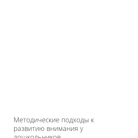
Методические подходы к
развитию внимания у
дошкольников