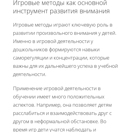
Игровые методы как основной
инструмент развития внимания
Игровые методы играют ключевую роль в
развитии произвольного внимания у детей.
Именно в игровой деятельности у
дошкольников формируются навыки
саморегуляции и концентрации, которые
важны для их дальнейшего успеха в учебной
деятельности.
Применение игровой деятельности в
обучении имеет много положительных
аспектов. Например, она позволяет детям
расслабиться и взаимодействовать друг с
другом в неформальной обстановке. Во
время игр дети учатся наблюдать и