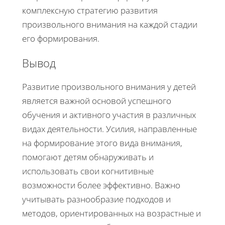
комплексную стратегию развития
произвольного внимания на каждой стадии
его формирования.
Вывод
Развитие произвольного внимания у детей
является важной основой успешного
обучения и активного участия в различных
видах деятельности. Усилия, направленные
на формирование этого вида внимания,
помогают детям обнаруживать и
использовать свои когнитивные
возможности более эффективно. Важно
учитывать разнообразие подходов и
методов, ориентированных на возрастные и