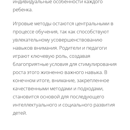
индивидуальные особенности каждого
ребенка.
Игровые методы остаются центральными в
процессе обучения, так как способствуют
увлекательному усовершенствованию
навыков внимания. Родители и педагоги
играют ключевую роль, создавая
благоприятные условия для стимулирования
роста этого жизненно важного навыка. В
конечном итоге, внимание, закрепленное
качественными методами и подходами,
становится основой для последующего
интеллектуального и социального развития
детей.