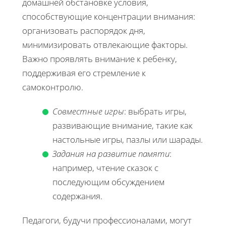
домашней обстановке условия,
способствующие концентрации внимания:
организовать распорядок дня,
минимизировать отвлекающие факторы.
Важно проявлять внимание к ребенку,
поддерживая его стремление к
самоконтролю.
Совместные игры
: выбрать игры,
развивающие внимание, такие как
настольные игры, пазлы или шарады.
Задания на развитие памяти
:
например, чтение сказок с
последующим обсуждением
содержания.
Педагоги, будучи профессионалами, могут