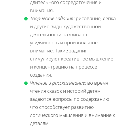
длительного сосредоточения и
внимания.
Творческие задания:
рисование, лепка
и другие виды художественной
деятельности развивают
усидчивость и произвольное
внимание. Такие задания
стимулируют креативное мышление
и концентрацию на процессе
создания.
Чтение и рассказывание:
во время
чтения сказок и историй детям
задаются вопросы по содержанию,
что способствует развитию
логического мышления и внимание к
деталям.