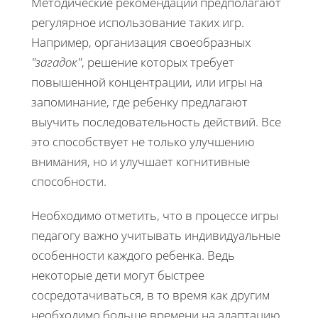
Методические рекомендации предполагают
регулярное использование таких игр.
Например, организация своеобразных
"загадок"
, решение которых требует
повышенной концентрации, или игры на
запоминание, где ребенку предлагают
выучить последовательность действий. Все
это способствует не только улучшению
внимания, но и улучшает когнитивные
способности.
Необходимо отметить, что в процессе игры
педагогу важно учитывать индивидуальные
особенности каждого ребенка. Ведь
некоторые дети могут быстрее
сосредотачиваться, в то время как другим
необходимо больше времени на адаптацию