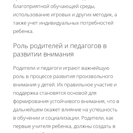
благоприятной обучающей среды,
использование игровых и других методик, а
также учет индивидуальных потребностей
ребенка.
Роль родителей и педагогов в
развитии внимания
Родители и педагоги играют важнейшую
роль в процессе развития произвольного
внимания у детей. Их правильное участие и
поддержка становятся основой для
формирования устойчивого внимания, что в
дальнейшем окажет влияние на успешность
в обучении и социализации. Родители, как
первые учителя ребенка, должны создать в