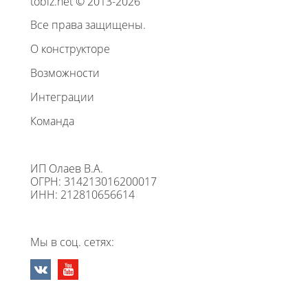
tobiz.net © 2013-2026
Все права защищены.
О конструкторе
Возможности
Интеграции
Команда
ИП Олаев В.А.
ОГРН: 314213016200017
ИНН: 212810656614
Мы в соц. сетях: