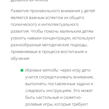
Развитие произвольного внимания у детей
является важным аспектом их общего
психического и интеллектуального
развития. Чтобы помочь маленьким детям
усвоить навыки концентрации, используют
разнообразные методические подходы,
применяемые в процессе воспитания и
обучения.
Игровые методы:
через игру дети
учатся сосредотачивать внимание,
выполнять поставленные задачи и
следовать инструкциям. Это может
быть настольные и сюжетно-
ролевые игры, которые требуют