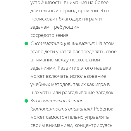
устойчивость внимания на более
длительный период времени. Это
происходит благодаря играм и
задачам, требующим
сосредоточения.
Систематизация внимания:
На этом
этапе дети учатся распределять своё
внимание между несколькими
заданиями. Развитие этого навыка
может включать использование
учебных методов, таких как игра в
шахматы или разгадывание загадок.
Заключительный этап
(автономность внимания):
Ребенок
может самостоятельно управлять
своим вниманием, концентрируясь