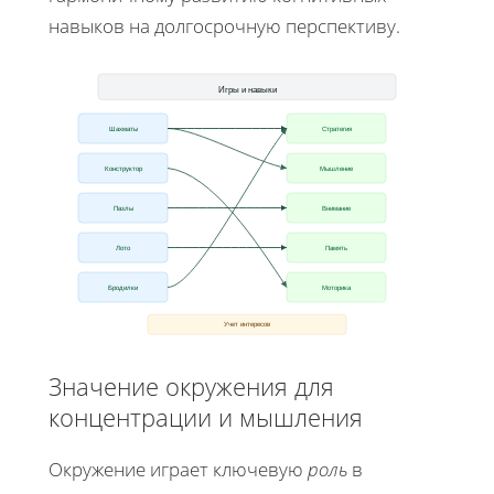
навыков на долгосрочную перспективу.
Игры и навыки
Шахматы
Стратегия
Мышление
Конструктор
Пазлы
Внимание
Лото
Память
Моторика
Бродилки
Учет интересов
Значение окружения для
концентрации и мышления
Окружение играет ключевую
роль
в