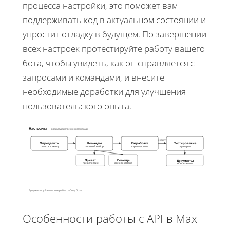
процесса настройки, это поможет вам
поддерживать код в актуальном состоянии и
упростит отладку в будущем. По завершении
всех настроек протестируйте работу вашего
бота, чтобы увидеть, как он справляется с
запросами и командами, и внесите
необходимые доработки для улучшения
пользовательского опыта.
Настройка
взаимодействия с командами
скрипт
Определить
Команды
Разработка
Тестирование
список команд
типовой набор
скрипт логики
сценарии
Привет
Помощь
Документы
приветствие
список команд
обновления
Документируйте и проверяйте работу бота
Особенности работы с API в Max