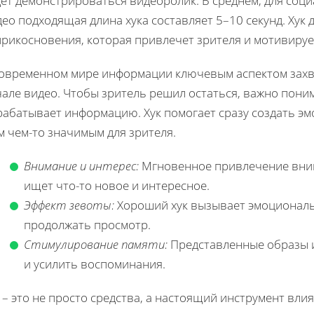
ет демонстрироваться видеоролик. В среднем, для соц
ео подходящая длина хука составляет 5–10 секунд. Хук 
рикосновения, которая привлечет зрителя и мотивирует
современном мире информации ключевым аспектом захва
але видео. Чтобы зритель решил остаться, важно поним
рабатывает информацию. Хук помогает сразу создать э
 чем-то значимым для зрителя.
Внимание и интерес:
Мгновенное привлечение внима
ищет что-то новое и интересное.
Эффект зевоты:
Хороший хук вызывает эмоциональ
продолжать просмотр.
Стимулирование памяти:
Представленные образы 
и усилить воспоминания.
 – это не просто средства, а настоящий инструмент вли