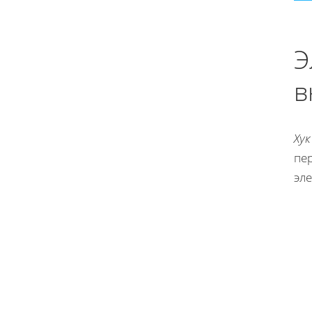
Э
в
Хук
пер
эле