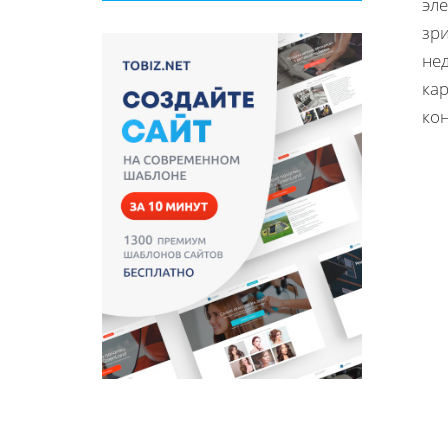
эле
зри
не
ка
кон