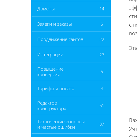
эф
Домены
14
ст
Заявки и заказы
5
с 
воз
Продвижение сайтов
22
Эт
Интеграции
27
Повышение
5
конверсии
Тарифы и оплата
4
Редактор
61
конструктора
Ва
Технические вопросы
87
и частые ошибки
Учт