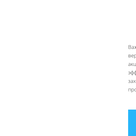
Ва
вер
акц
эфф
за
пр