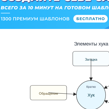
Элементы хука
Загадка
Кратко
Обращение
Хук