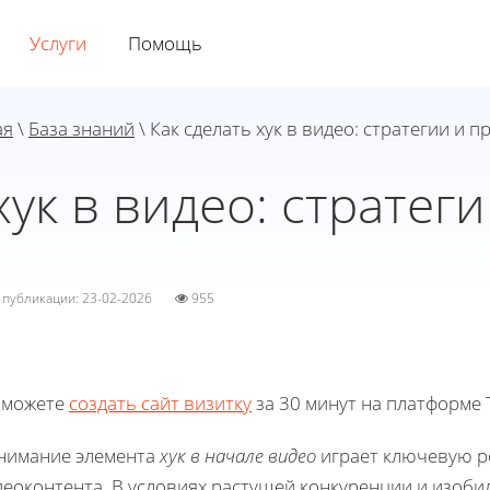
Услуги
Помощь
ая
\
База знаний
\ Как сделать хук в видео: стратегии и 
хук в видео: страте
а публикации: 23-02-2026
955
 можете
создать сайт визитку
за 30 минут на платформе T
нимание элемента
хук в начале видео
играет ключевую р
деоконтента. В условиях растущей конкуренции и изоб