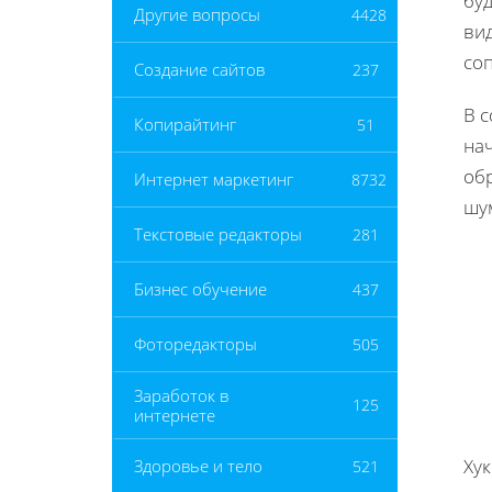
буд
Другие вопросы
4428
вид
соп
Создание сайтов
237
В 
Копирайтинг
51
нач
об
Интернет маркетинг
8732
шум
Текстовые редакторы
281
Бизнес обучение
437
Фоторедакторы
505
Заработок в
125
интернете
Хук
Здоровье и тело
521