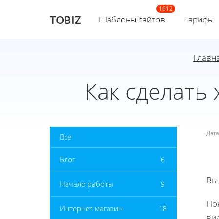
TOBIZ
Шаблоны сайтов
Тарифы
Главн
Как сделать 
Дат
Все
Блог
6
Вы
Начало работы
9
По
Интернет магазин
18
ви