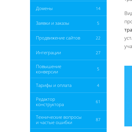
Домены
14
Ви
пр
Заявки и заказы
5
тр
уст
Продвижение сайтов
22
уч
Интеграции
27
Повышение
5
конверсии
Тарифы и оплата
4
Редактор
61
конструктора
Технические вопросы
87
и частые ошибки