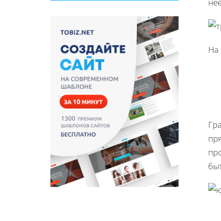
нее
На
Гра
пря
про
бы