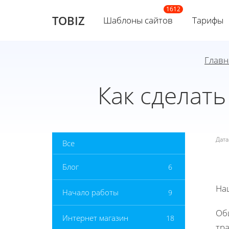
TOBIZ
Шаблоны сайтов
Тарифы
Главн
Как сделат
Дат
Все
Блог
6
На
Начало работы
9
Общ
Интернет магазин
18
тр