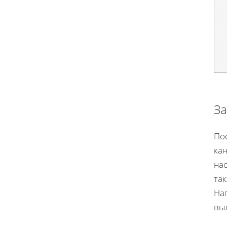
За
По
кан
нас
так
На
вы