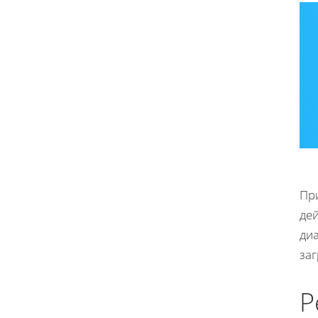
Пр
де
диа
заг
Р