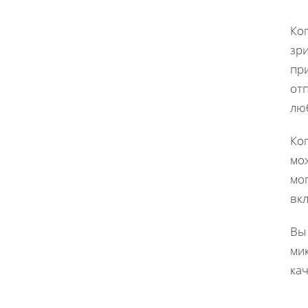
Ког
зри
пр
отп
лю
Ког
мож
мог
вк
Вы
мик
кач