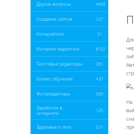
Другие вопросы
4428
П
Создание сайтов
237
Копирайтинг
51
Дл
чер
Интернет маркетинг
8732
ли
Текстовые редакторы
281
Авт
стр
Бизнес обучение
437
Фоторедакторы
505
На
Заработок в
выб
125
интернете
сн
пря
Здоровье и тело
521