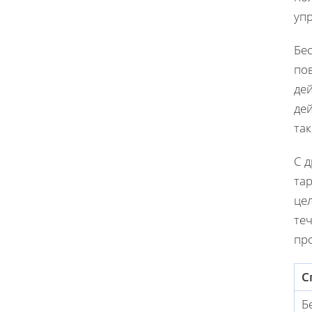
уп
Бе
пов
де
де
та
С 
та
це
те
пр
С
Б