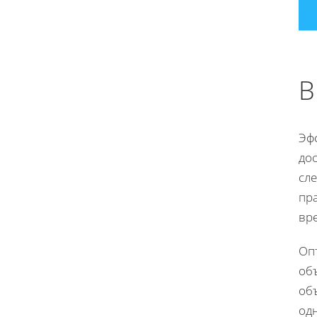
В
Эф
до
сле
пра
вр
Оп
об
объ
од