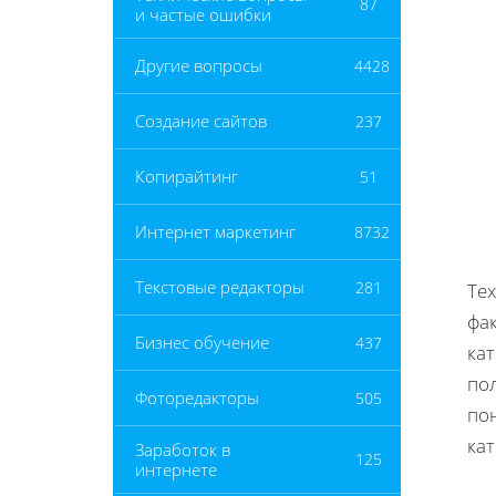
87
и частые ошибки
Другие вопросы
4428
Создание сайтов
237
Копирайтинг
51
Интернет маркетинг
8732
Текстовые редакторы
281
Тех
фа
Бизнес обучение
437
кат
по
Фоторедакторы
505
по
кат
Заработок в
125
интернете