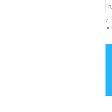
П
Ис
бо