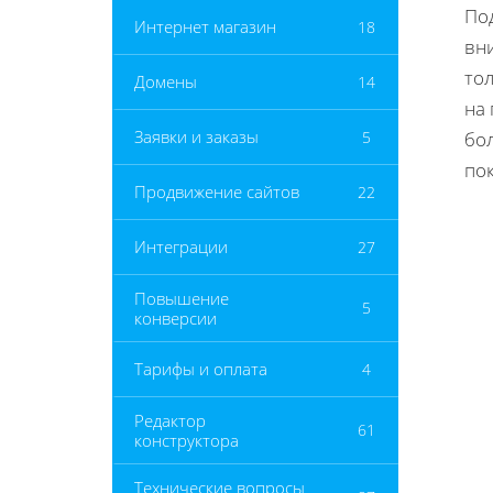
По
Интернет магазин
18
вн
тол
Домены
14
на
Заявки и заказы
5
бо
по
Продвижение сайтов
22
Интеграции
27
Повышение
5
конверсии
Тарифы и оплата
4
Редактор
61
конструктора
Технические вопросы