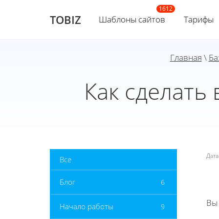
TOBIZ
Шаблоны сайтов
Тарифы
Главная
\
Ба
Как сделать
Дат
Все
Блог
6
Вы
Начало работы
9