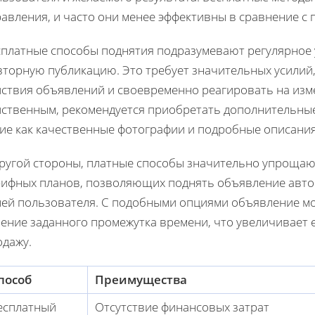
равления, и часто они менее эффективны в сравнение с
сплатные способы поднятия подразумевают регулярное 
торную публикацию. Это требует значительных усилий, 
йствия объявлений и своевременно реагировать на изме
йственным, рекомендуется приобретать дополнительные
кие как качественные фотографии и подробные описания
другой стороны, платные способы значительно упрощают
рифных планов, позволяющих поднять объявление автом
лей пользователя. С подобными опциями объявление мо
чение заданного промежутка времени, что увеличивает 
одажу.
пособ
Преимущества
есплатный
Отсутствие финансовых затрат