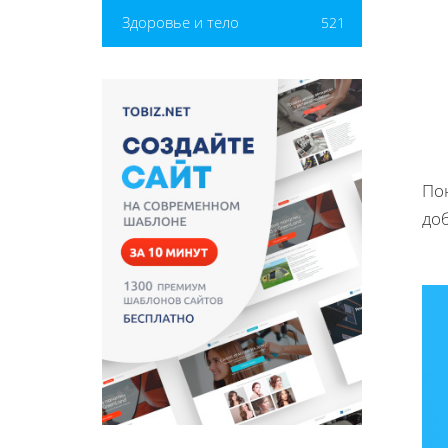
Здоровье и тело
521
По
до