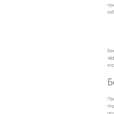
при
из
Ва
эф
кор
Б
Пр
под
по