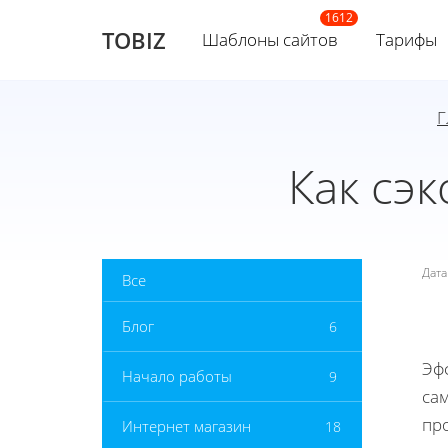
TOBIZ
Шаблоны сайтов
Тарифы
Г
Как сэ
Дат
Все
Блог
6
Эф
Начало работы
9
сам
про
Интернет магазин
18