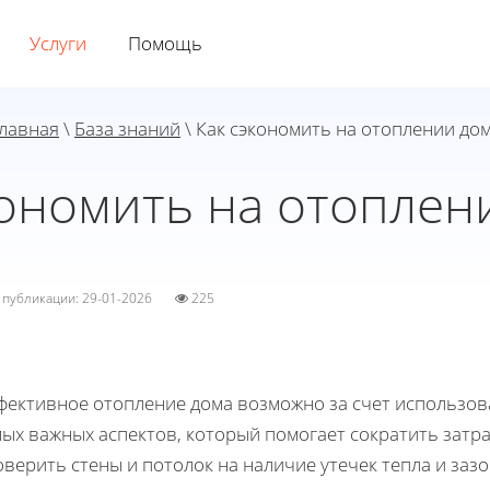
Услуги
Помощь
лавная
\
База знаний
\ Как сэкономить на отоплении до
кономить на отоплен
а публикации: 29-01-2026
225
фективное отопление дома возможно за счет использов
ых важных аспектов, который помогает сократить затра
верить стены и потолок на наличие утечек тепла и зазо