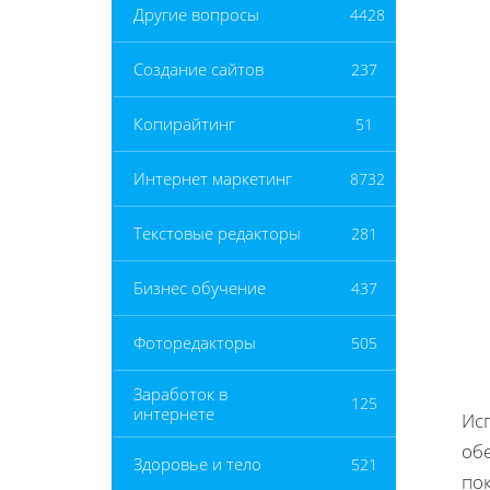
Другие вопросы
4428
Создание сайтов
237
Копирайтинг
51
Интернет маркетинг
8732
Текстовые редакторы
281
Бизнес обучение
437
Фоторедакторы
505
Заработок в
125
интернете
Исп
об
Здоровье и тело
521
пок