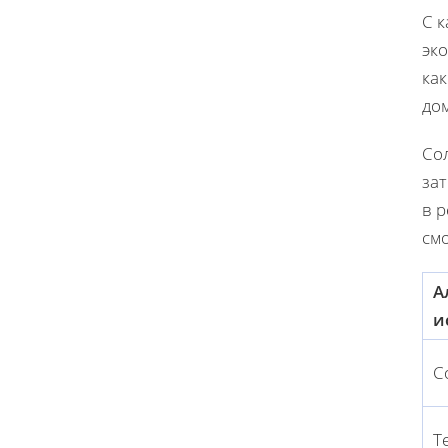
С к
эк
ка
до
Со
за
в 
см
А
и
С
Т