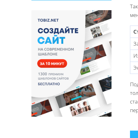
Та
ме
С
З
И
Э
По
тол
ст
пе