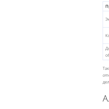
П
Э
К
Д
о
Та
от
де
А