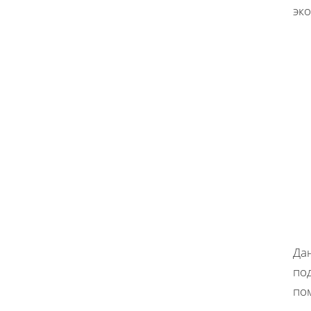
эк
Да
под
по