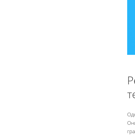
Р
т
Од
Он
гра