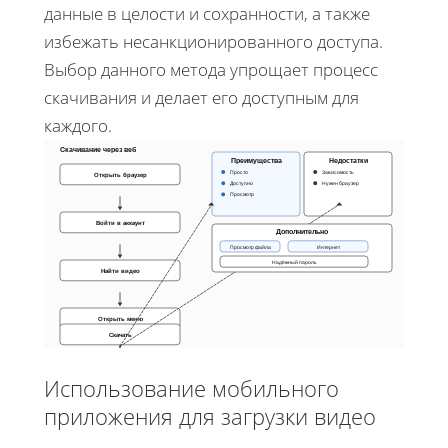
данные в целости и сохранности, а также
избежать несанкционированного доступа.
Выбор данного метода упрощает процесс
скачивания и делает его доступным для
каждого.
Скачивание через веб
Преимущества
Недостатки
Просто
Зависимость
Открыть браузер
Доступно
Нужен браузер
Просмотр
Войти в аккаунт
Дополнительно
Просмотр файла
Интернет
Надёжный пароль
Найти видео
Открыть меню
Скачать
Процесс: войти → найти → меню → скачать
Файл на ПК
Использование мобильного
приложения для загрузки видео