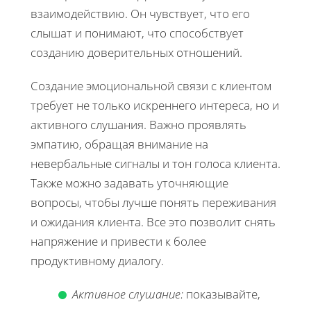
взаимодействию. Он чувствует, что его
слышат и понимают, что способствует
созданию доверительных отношений.
Создание эмоциональной связи с клиентом
требует не только искреннего интереса, но и
активного слушания. Важно проявлять
эмпатию, обращая внимание на
невербальные сигналы и тон голоса клиента.
Также можно задавать уточняющие
вопросы, чтобы лучше понять переживания
и ожидания клиента. Все это позволит снять
напряжение и привести к более
продуктивному диалогу.
Активное слушание:
показывайте,