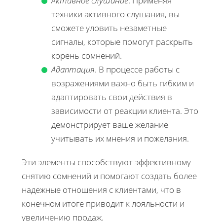
Активное слушание
. Применяя
техники активного слушания, вы
сможете уловить незаметные
сигналы, которые помогут раскрыть
корень сомнений.
Адаптация
. В процессе работы с
возражениями важно быть гибким и
адаптировать свои действия в
зависимости от реакции клиента. Это
демонстрирует ваше желание
учитывать их мнения и пожелания.
Эти элементы способствуют эффективному
снятию сомнений и помогают создать более
надежные отношения с клиентами, что в
конечном итоге приводит к лояльности и
увеличению продаж.