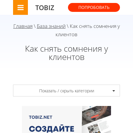
TOBIZ
ПОПРОБОВАТЬ
Главная
\
База знаний
\ Как снять сомнения у
клиентов
Как снять сомнения у
клиентов
Показать / скрыть категории