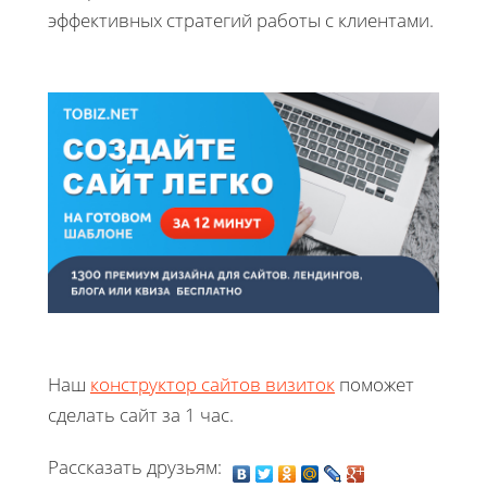
эффективных стратегий работы с клиентами.
Наш
конструктор сайтов визиток
поможет
сделать сайт за 1 час.
Рассказать друзьям: