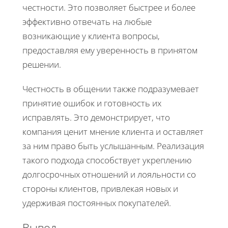
честности. Это позволяет быстрее и более
эффективно отвечать на любые
возникающие у клиента вопросы,
предоставляя ему уверенность в принятом
решении.
Честность в общении также подразумевает
принятие ошибок и готовность их
исправлять. Это демонстрирует, что
компания ценит мнение клиента и оставляет
за ним право быть услышанным. Реализация
такого подхода способствует укреплению
долгосрочных отношений и лояльности со
стороны клиентов, привлекая новых и
удерживая постоянных покупателей.
Вывод