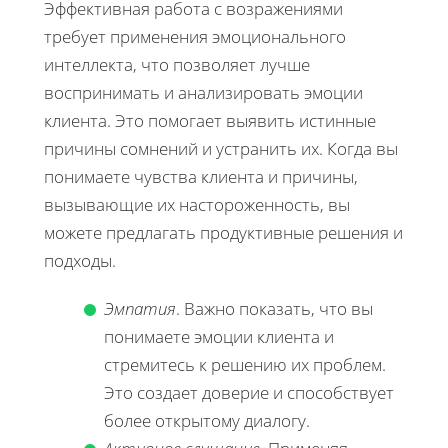
Эффективная работа с возражениями
требует применения эмоционального
интеллекта, что позволяет лучше
воспринимать и анализировать эмоции
клиента. Это помогает выявить истинные
причины сомнений и устранить их. Когда вы
понимаете чувства клиента и причины,
вызывающие их настороженность, вы
можете предлагать продуктивные решения и
подходы.
Эмпатия
. Важно показать, что вы
понимаете эмоции клиента и
стремитесь к решению их проблем.
Это создает доверие и способствует
более открытому диалогу.