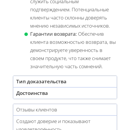
служить социальным
подтверждением. Потенциальные
клиенты часто склонны доверять
мнению независимых источников.
Гарантии возврата:
Обеспечив
клиента возможностью возврата, вы
демонстрируете уверенность в
своем продукте, что также снимает
значительную часть сомнений.
Тип доказательства
Достоинства
Отзывы клиентов
Создают доверие и показывают
удовлетворённость