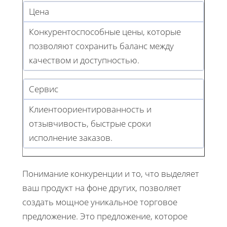
Цена
Конкурентоспособные цены, которые
позволяют сохранить баланс между
качеством и доступностью.
Сервис
Клиентоориентированность и
отзывчивость, быстрые сроки
исполнение заказов.
Понимание конкуренции и то, что выделяет
ваш продукт на фоне других, позволяет
создать мощное уникальное торговое
предложение. Это предложение, которое