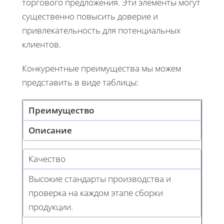
торгового предложения. Эти элементы могут
существенно повысить доверие и
привлекательность для потенциальных
клиентов.
Конкурентные преимущества мы можем
представить в виде таблицы:
Преимущество
Описание
Качество
Высокие стандарты производства и
проверка на каждом этапе сборки
продукции.