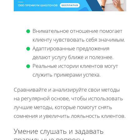
Внимательное отношение помогает
клиенту чувствовать себя значимым.
Адаптированные предложения
делают услугу ближе и полезнее.
Реальные истории клиентов могут
служить примерами успеха.
Сравнивайте и анализируйте свои методы
на регулярной основе, чтобы использовать
лучшие методы, которые помогут снять
сомнения и увеличить лояльность клиентов.
Умение слушать и задавать
правильные вопросы