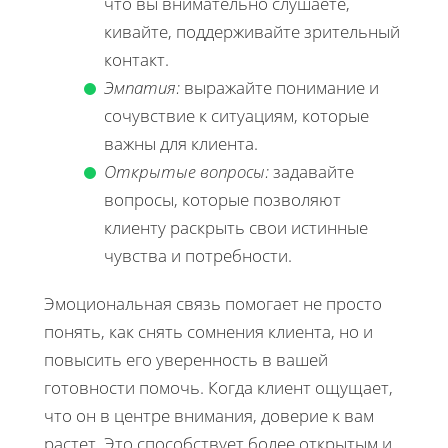
что вы внимательно слушаете,
кивайте, поддерживайте зрительный
контакт.
Эмпатия:
выражайте понимание и
сочувствие к ситуациям, которые
важны для клиента.
Открытые вопросы:
задавайте
вопросы, которые позволяют
клиенту раскрыть свои истинные
чувства и потребности.
Эмоциональная связь помогает не просто
понять, как снять сомнения клиента, но и
повысить его уверенность в вашей
готовности помочь. Когда клиент ощущает,
что он в центре внимания, доверие к вам
растет. Это способствует более открытым и