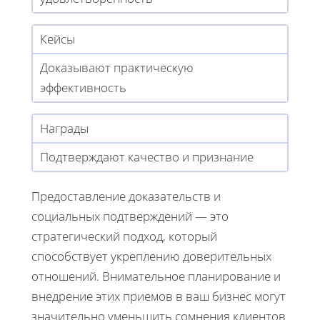
Кейсы
Доказывают практическую
эффективность
Награды
Подтверждают качество и признание
Предоставление доказательств и
социальных подтверждений — это
стратегический подход, который
способствует укреплению доверительных
отношений. Внимательное планирование и
внедрение этих приемов в ваш бизнес могут
значительно уменьшить сомнения клиентов