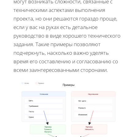
могут возникать сложности, связанные с
техническими аспектами выполнения
проекта, но они решаются гораздо проще,
если у вас на руках есть детальное
руководство в виде хорошего технического
задания. Такие примеры позволяют
подчеркнуть, насколько важно уделять
время его составлению и согласованию со
всеми заинтересованными сторонами.
Успех
Провал
Примеры
Успешное
Неуспешное
Цель
Нет цели
Требования
Размыто
Тесты
Изменения
Сроки
Причина
Причина
Точность
Неясность
Полнота