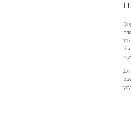
п
Оп
пла
та
бы
и 
Дл
оц
ул