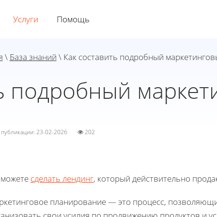
Услуги
Помощь
я
\
База знаний
\ Как составить подробный маркетингов
ть подробный маркет
а публикации: 23-02-2026
202
 можете
сделать лендинг
, который действительно прода
ркетинговое планирование — это процесс, позволяющи
анизовать свои усилия по продвижению продуктов и ус