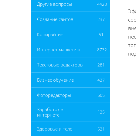
Другие вопросы
4428
Эф
со
Создание сайтов
237
вн
Копирайтинг
51
не
тог
Интернет маркетинг
8732
по
Текстовые редакторы
281
Бизнес обучение
437
Фоторедакторы
505
Заработок в
125
интернете
Здоровье и тело
521