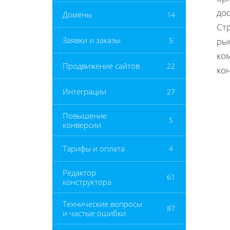
до
Домены
14
Ст
Заявки и заказы
5
ры
ко
Продвижение сайтов
22
кон
Интеграции
27
Повышение
5
конверсии
Тарифы и оплата
4
Редактор
61
конструктора
Технические вопросы
87
и частые ошибки