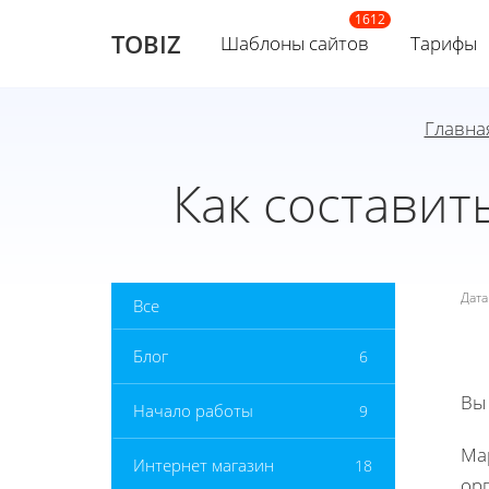
TOBIZ
Шаблоны сайтов
Тарифы
Главна
Как состави
Дат
Все
Блог
6
Вы
Начало работы
9
Ма
Интернет магазин
18
орг