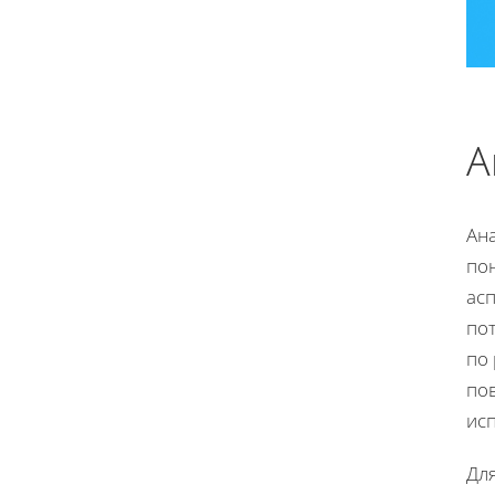
А
Ана
пон
ас
по
по 
пов
ис
Дл