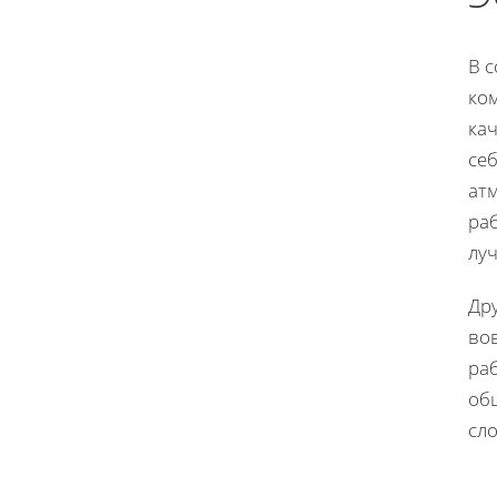
В 
ко
ка
себ
ат
ра
лу
Др
во
ра
об
сл