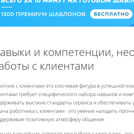
авыки и компетенции, не
аботы с клиентами
ботник с клиентами это ключевая фигура в успешной ко
иентами требует специфического набора навыков и ком
держивать высокие стандарты сервиса и обеспечивать 
ача работника с клиентами - это умение наладить проч
ддерживая позитивную атмосферу общения.
н из важнейших аспектов при работе с клиентами - это