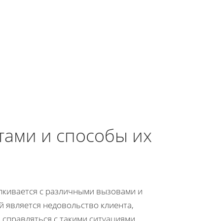
тами и способы их
алкивается с различными вызовами и
 является недовольство клиента,
справляться с такими ситуациями,