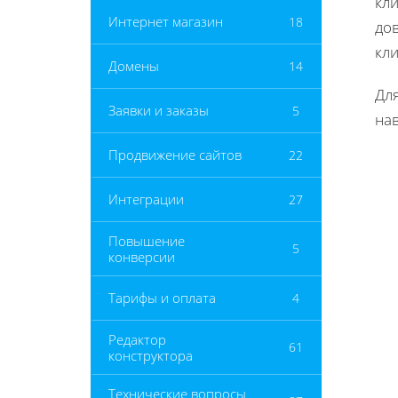
кли
Интернет магазин
18
до
кл
Домены
14
Дл
Заявки и заказы
5
нав
Продвижение сайтов
22
Интеграции
27
Повышение
5
конверсии
Тарифы и оплата
4
Редактор
61
конструктора
Технические вопросы