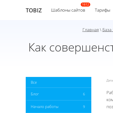
TOBIZ
Шаблоны сайтов
Тарифы
Главная
\
База
Как совершенс
Дат
Все
Ра
Блог
6
ком
по
Начало работы
9