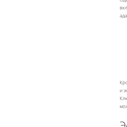
вкл
ада
Кр
и 
Клю
мо
Э