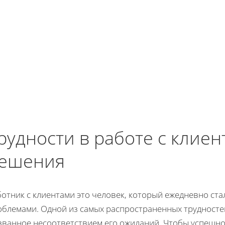
рудности в работе с клиен
ешения
ботник с клиентами это человек, который ежедневно ст
облемами. Одной из самых распространенных трудностей
званное несоответствием его ожиданий. Чтобы успешно 