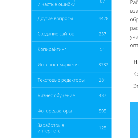
87
Ра
и частые ошибки
вз
Другие вопросы
4428
обр
ра
Создание сайтов
237
уча
оп
Копирайтинг
51
Н
Интернет маркетинг
8732
К
Текстовые редакторы
281
Э
Бизнес обучение
437
Фоторедакторы
505
Заработок в
125
интернете