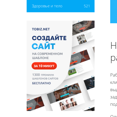
Здоровье и тело
521
Н
р
Ра
кл
вы
зад
по
Оди