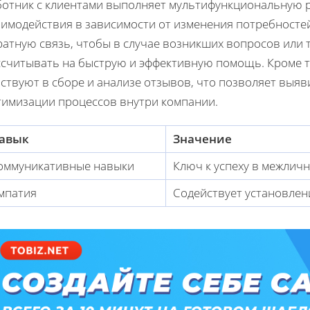
ботник с клиентами выполняет мультифункциональную р
аимодействия в зависимости от изменения потребносте
атную связь, чтобы в случае возникших вопросов или т
ссчитывать на быструю и эффективную помощь. Кроме то
ствуют в сборе и анализе отзывов, что позволяет выяв
тимизации процессов внутри компании.
авык
Значение
оммуникативные навыки
Ключ к успеху в межлич
мпатия
Содействует установле