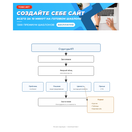
Структура КП
Заголовок
Вводный абзац
ключевая мысль
Проблема
Решение
Ценность
Призыв
что болит
ваше предложение
выгода для клиента
CTA
Формат
Заключение
• Курсив
благодарность и готовность
• Таблицы
• Короткие абз.
Ясная структура — понятный текст