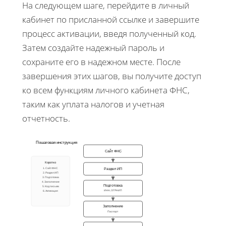
На следующем шаге, перейдите в личный
кабинет по присланной ссылке и завершите
процесс активации, введя полученный код.
Затем создайте надежный пароль и
сохраните его в надежном месте. После
завершения этих шагов, вы получите доступ
ко всем функциям личного кабинета ФНС,
таким как уплата налогов и учетная
отчетность.
Пошаговая инструкция
Сайт ФНС
Коротко
Раздел ИП
1. Сайт ФНС
2. Раздел ИП
3. Подготовка
4. Заполнение
Подготовка
5. Код письма
ИНН, ОГРНИП
6. Активация
Заполнение
Паспорт