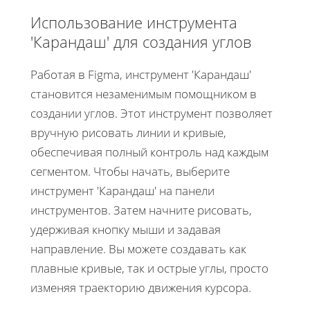
Использование инструмента
'Карандаш' для создания углов
Работая в Figma, инструмент 'Карандаш'
становится незаменимым помощником в
создании углов. Этот инструмент позволяет
вручную рисовать линии и кривые,
обеспечивая полный контроль над каждым
сегментом. Чтобы начать, выберите
инструмент 'Карандаш' на панели
инструментов. Затем начните рисовать,
удерживая кнопку мыши и задавая
направление. Вы можете создавать как
плавные кривые, так и острые углы, просто
изменяя траекторию движения курсора.