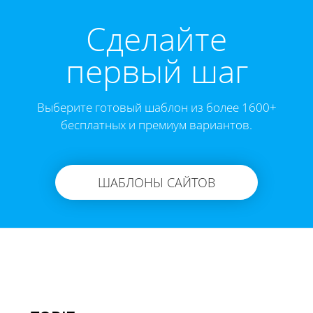
Cделайте
первый шаг
Выберите готовый шаблон из более 1600+
бесплатных и премиум вариантов.
ШАБЛОНЫ САЙТОВ