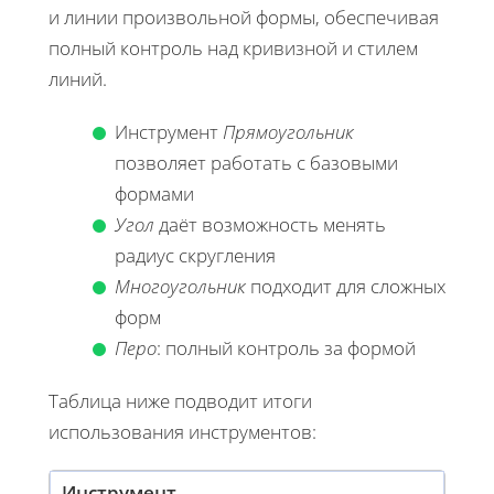
и линии произвольной формы, обеспечивая
полный контроль над кривизной и стилем
линий.
Инструмент
Прямоугольник
позволяет работать с базовыми
формами
Угол
даёт возможность менять
радиус скругления
Многоугольник
подходит для сложных
форм
Перо
: полный контроль за формой
Таблица ниже подводит итоги
использования инструментов:
Инструмент