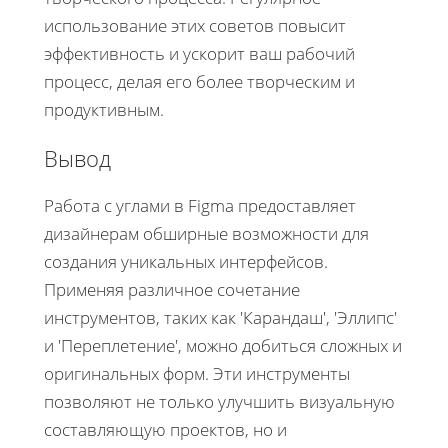
использование этих советов повысит
эффективность и ускорит ваш рабочий
процесс, делая его более творческим и
продуктивным.
Вывод
Работа с углами в Figma предоставляет
дизайнерам обширные возможности для
создания уникальных интерфейсов.
Применяя различное сочетание
инструментов, таких как 'Карандаш', 'Эллипс'
и 'Переплетение', можно добиться сложных и
оригинальных форм. Эти инструменты
позволяют не только улучшить визуальную
составляющую проектов, но и