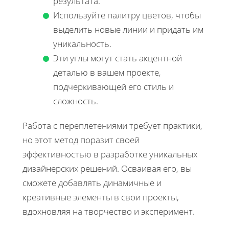
результата.
Используйте палитру цветов, чтобы
выделить новые линии и придать им
уникальность.
Эти углы могут стать акцентной
деталью в вашем проекте,
подчеркивающей его стиль и
сложность.
Работа с переплетениями требует практики,
но этот метод поразит своей
эффективностью в разработке уникальных
дизайнерских решений. Осваивая его, вы
сможете добавлять динамичные и
креативные элементы в свои проекты,
вдохновляя на творчество и эксперимент.