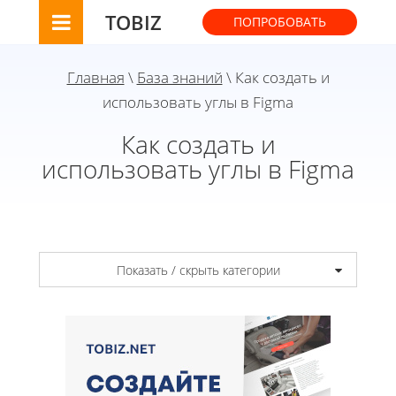
TOBIZ
ПОПРОБОВАТЬ
Главная
\
База знаний
\ Как создать и
использовать углы в Figma
Как создать и
использовать углы в Figma
Показать / скрыть категории