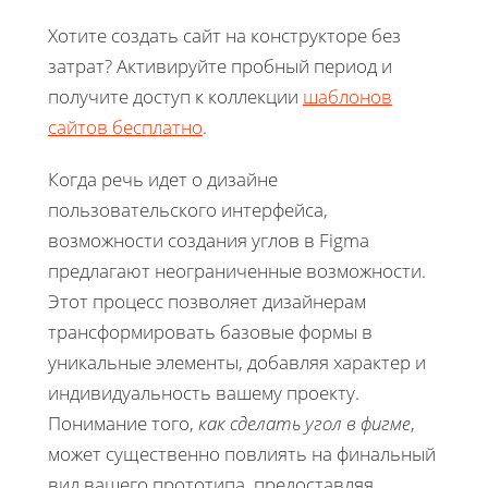
Хотите создать сайт на конструкторе без
затрат? Активируйте пробный период и
получите доступ к коллекции
шаблонов
сайтов бесплатно
.
Когда речь идет о дизайне
пользовательского интерфейса,
возможности создания углов в Figma
предлагают неограниченные возможности.
Этот процесс позволяет дизайнерам
трансформировать базовые формы в
уникальные элементы, добавляя характер и
индивидуальность вашему проекту.
Понимание того,
как сделать угол в фигме
,
может существенно повлиять на финальный
вид вашего прототипа, предоставляя