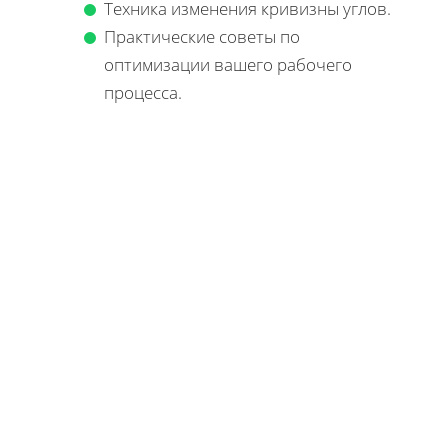
Техника изменения кривизны углов.
Практические советы по
оптимизации вашего рабочего
процесса.