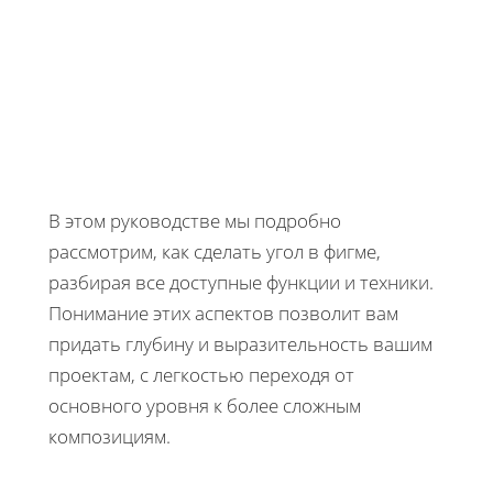
В этом руководстве мы подробно
рассмотрим, как сделать угол в фигме,
разбирая все доступные функции и техники.
Понимание этих аспектов позволит вам
придать глубину и выразительность вашим
проектам, с легкостью переходя от
основного уровня к более сложным
композициям.