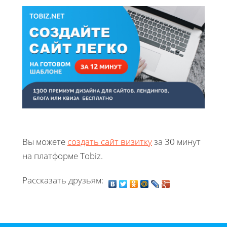
Вы можете
создать сайт визитку
за 30 минут
на платформе Tobiz.
Рассказать друзьям: