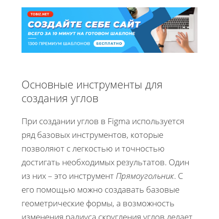
Основные инструменты для
создания углов
При создании углов в Figma используется
ряд базовых инструментов, которые
позволяют с легкостью и точностью
достигать необходимых результатов. Один
из них – это инструмент
Прямоугольник
. С
его помощью можно создавать базовые
геометрические формы, а возможность
изменения радиуса скругления углов делает