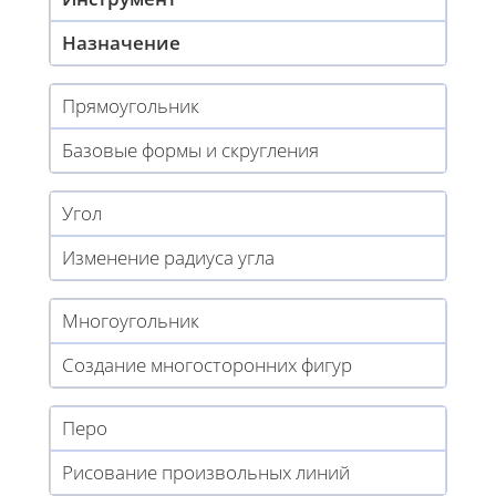
Назначение
Прямоугольник
Базовые формы и скругления
Угол
Изменение радиуса угла
Многоугольник
Создание многосторонних фигур
Перо
Рисование произвольных линий