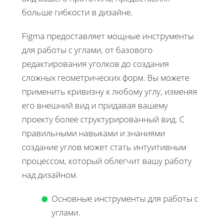
больше гибкости в дизайне.
Figma предоставляет мощные инструменты
для работы с углами, от базового
редактирования уголков до создания
сложных геометрических форм. Вы можете
применить кривизну к любому углу, изменяя
его внешний вид и придавая вашему
проекту более структурированный вид. С
правильными навыками и знаниями
создание углов может стать интуитивным
процессом, который облегчит вашу работу
над дизайном.
Основные инструменты для работы с
углами.