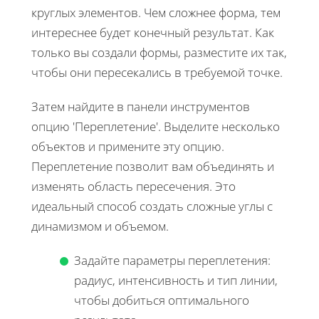
круглых элементов. Чем сложнее форма, тем
интереснее будет конечный результат. Как
только вы создали формы, разместите их так,
чтобы они пересекались в требуемой точке.
Затем найдите в панели инструментов
опцию 'Переплетение'. Выделите несколько
объектов и примените эту опцию.
Переплетение позволит вам объединять и
изменять область пересечения. Это
идеальный способ создать сложные углы с
динамизмом и объемом.
Задайте параметры переплетения:
радиус, интенсивность и тип линии,
чтобы добиться оптимального