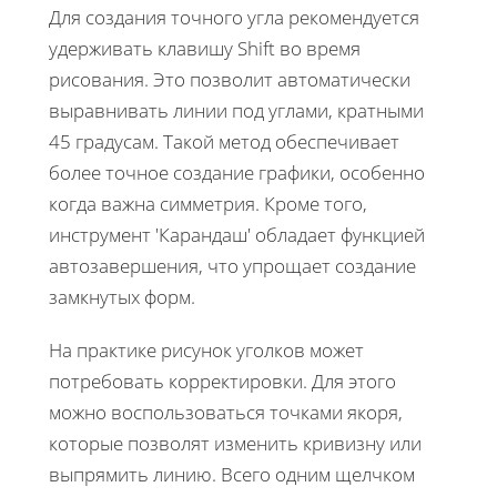
Для создания точного угла рекомендуется
удерживать клавишу Shift во время
рисования. Это позволит автоматически
выравнивать линии под углами, кратными
45 градусам. Такой метод обеспечивает
более точное создание графики, особенно
когда важна симметрия. Кроме того,
инструмент 'Карандаш' обладает функцией
автозавершения, что упрощает создание
замкнутых форм.
На практике рисунок уголков может
потребовать корректировки. Для этого
можно воспользоваться точками якоря,
которые позволят изменить кривизну или
выпрямить линию. Всего одним щелчком