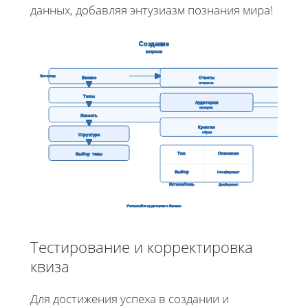
данных, добавляя энтузиазм познания мира!
Создание
вопросов
Лестница
Баланс
Ответы
точность
Типы
Аудитория
интерес
Ясность
Креатив
образ
Структура
Тип
Описание
Выбор темы
Выбор
НескВариант
ИстинаЛожь
ДваВариант
Учитывайте аудиторию и баланс
Тестирование и корректировка
квиза
Для достижения успеха в создании и