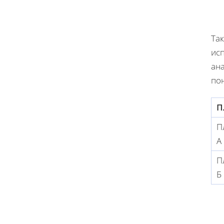
Так
ис
ан
по
П
П
А
П
Б