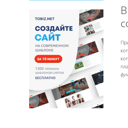
В
с
Пр
ко
кот
пл
фу