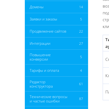
во
Домены
14
по
Заявки и заказы
5
стр
кл
Продвижение сайтов
22
Т
Интеграции
27
а
Повышение
5
С
конверсии
Тарифы и оплата
4
К
Редактор
61
конструктора
П
Технические вопросы
87
и частые ошибки