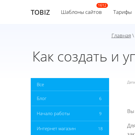
TOBIZ
Шаблоны сайтов
Тарифы
Главная
Как создать и 
Дат
Все
Блог
6
Вы
Начало работы
9
Дл
Интернет магазин
18
зак