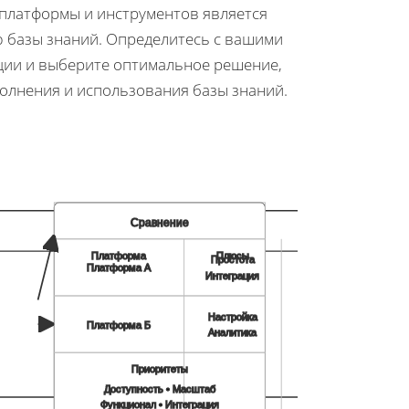
платформы и инструментов является
 базы знаний. Определитесь с вашими
ции и выберите оптимальное решение,
олнения и использования базы знаний.
Сравнение
Платформа
Плюсы
Минусы
Простота
Платформа А
Ограничено
Интеграция
Настройка
Платформа Б
Сложность
Аналитика
Высокая цена
Приоритеты
Доступность • Масштаб
Функционал • Интеграция