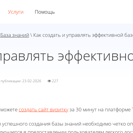
Услуги
Помощь
\
База знаний
\ Как создать и управлять эффективной ба
управлять эффективн
а публикации: 23-02-2026
227
 можете
создать сайт визитку
за 30 минут на платформе T
я успешного создания базы знаний необходимо четко оп
лючается в предоставлении пользователям легкого дос