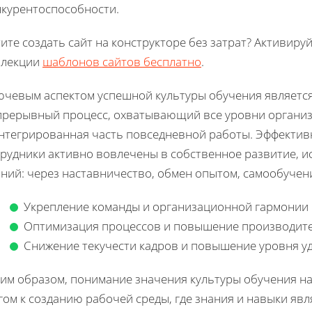
нкурентоспособности.
ите создать сайт на конструкторе без затрат? Активиру
ллекции
шаблонов сайтов бесплатно
.
чевым аспектом успешной культуры обучения является 
прерывный процесс, охватывающий все уровни организ
нтегрированная часть повседневной работы. Эффективна
трудники активно вовлечены в собственное развитие, 
ний: через наставничество, обмен опытом, самообучени
Укрепление команды и организационной гармонии
Оптимизация процессов и повышение производит
Снижение текучести кадров и повышение уровня у
ким образом, понимание значения культуры обучения на
гом к созданию рабочей среды, где знания и навыки яв