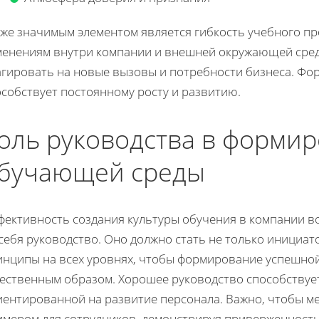
кже значимым элементом является гибкость учебного пр
менениям внутри компании и внешней окружающей сред
агировать на новые вызовы и потребности бизнеса. Фо
собствует постоянному росту и развитию.
оль руководства в форми
бучающей среды
фективность создания культуры обучения в компании во
 себя руководство. Оно должно стать не только инициа
инципы на всех уровнях, чтобы формирование успешно
тественным образом. Хорошее руководство способствует
иентированной на развитие персонала. Важно, чтобы м
имером для сотрудников, демонстрируя приверженност