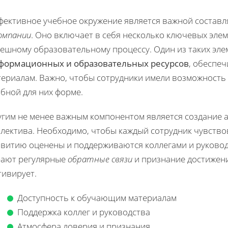
фективное учебное окружение является важной соста
компании
. Оно включает в себя несколько ключевых эле
пешному образовательному процессу. Один из таких эле
формационных и образовательных ресурсов
, обеспе
териалам. Важно, чтобы сотрудники имели возможность
бной для них форме.
угим не менее важным компонентом является создание 
лектива. Необходимо, чтобы каждый сотрудник чувствов
звитию оценены и поддерживаются коллегами и руковод
рают регулярные
обратные связи
и признание достижени
тивирует.
Доступность к обучающим материалам
Поддержка коллег и руководства
Атмосфера доверия и признания