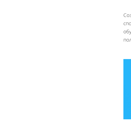
Со
сп
об
пол