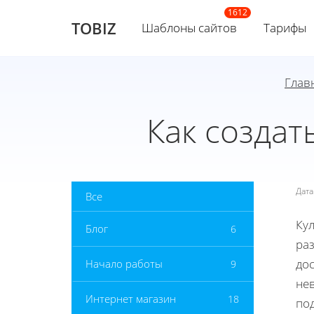
TOBIZ
Шаблоны сайтов
Тарифы
Глав
Как создат
Дат
Все
Кул
Блог
6
ра
до
Начало работы
9
не
Интернет магазин
18
по