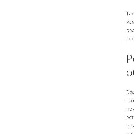
Та
из
ре
спо
Р
о
Эф
на
пр
ес
ор
пр