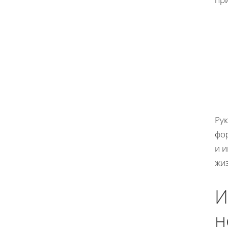
Ру
фо
и и
жи
И
н