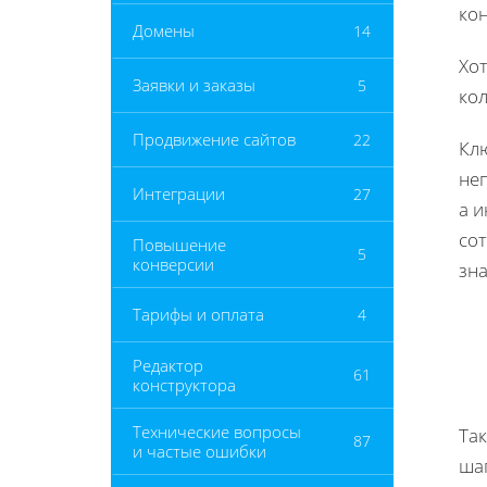
ко
Домены
14
Хот
Заявки и заказы
5
ко
Продвижение сайтов
22
Клю
не
Интеграции
27
а и
со
Повышение
5
конверсии
зна
Тарифы и оплата
4
Редактор
61
конструктора
Технические вопросы
Та
87
и частые ошибки
ша