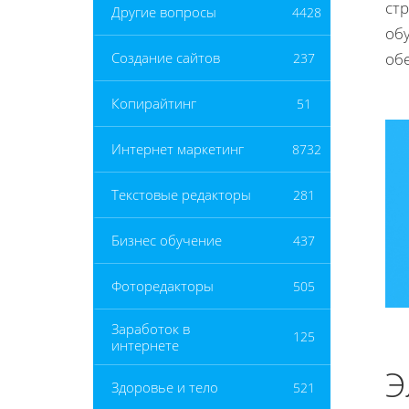
ст
Другие вопросы
4428
об
об
Создание сайтов
237
Копирайтинг
51
Интернет маркетинг
8732
Текстовые редакторы
281
Бизнес обучение
437
Фоторедакторы
505
Заработок в
125
интернете
Э
Здоровье и тело
521