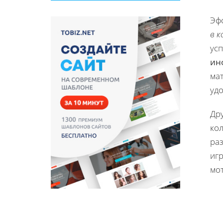
Эф
в 
ус
ин
ма
удо
Др
кол
ра
иг
мо