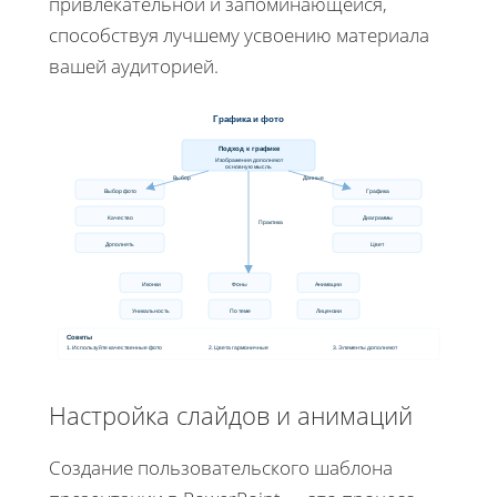
привлекательной и запоминающейся,
способствуя лучшему усвоению материала
вашей аудиторией.
Графика и фото
Подход к графике
Изображения дополняют
основную мысль
Выбор
Данные
Выбор фото
Графика
Качество
Диаграммы
Практика
Дополнять
Цвет
Иконки
Фоны
Анимации
Уникальность
По теме
Лицензии
Советы
1. Используйте качественные фото
2. Цвета гармоничные
3. Элементы дополняют
Настройка слайдов и анимаций
Создание пользовательского шаблона