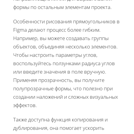
формы по остальным элементам проекта.
Особенности рисования прямоугольников в
Figma делают процесс более гибким.
Например, вы можете создавать группы
объектов, объединяя несколько элементов.
Чтобы настроить параметры углов,
воспользуйтесь ползунками радиуса углов
или введите значения в поле вручную.
Применяя прозрачность, вы получите
полупрозрачные формы, что полезно при
создании наложений и сложных визуальных
эффектов.
Также доступна функция копирования и
дублирования, она помогает ускорить