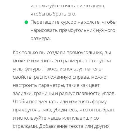
используйте сочетание клавиш,
чтобы выбрать его.
Перетащите курсор на холсте, чтобы
нарисовать прямоугольник нужного
размера.
Как только вы создали прямоугольник, вы
можете изменить его размеры, потянув за
углы фигуры. Также, используя панель
свойств, расположенную справа, можно
настроить параметры, такие как цвет
заливки, границы и радиус плавности углов.
Чтобы перемещать или изменять форму
прямоугольника, убедитесь, что он выбран,
и используйте мышь или клавиши со
стрелками. Добавление текста или других