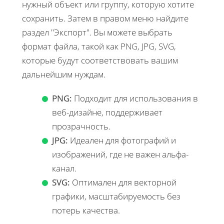
нужный объект или группу, которую хотите
сохранить. Затем в правом меню найдите
раздел "Экспорт". Вы можете выбрать
формат файла, такой как PNG, JPG, SVG,
которые будут соответствовать вашим
дальнейшим нуждам.
PNG:
Подходит для использования в
веб-дизайне, поддерживает
прозрачность.
JPG:
Идеален для фотографий и
изображений, где не важен альфа-
канал.
SVG:
Оптимален для векторной
графики, масштабируемость без
потерь качества.