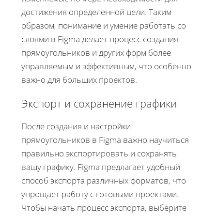
достижения определенной цели. Таким
образом, понимание и умение работать со
слоями в Figma делает процесс создания
прямоугольников и других форм более
управляемым и эффективным, что особенно
важно для больших проектов.
Экспорт и сохранение графики
После создания и настройки
прямоугольников в Figma важно научиться
правильно экспортировать и сохранять
вашу графику. Figma предлагает удобный
способ экспорта различных форматов, что
упрощает работу с готовыми проектами.
Чтобы начать процесс экспорта, выберите