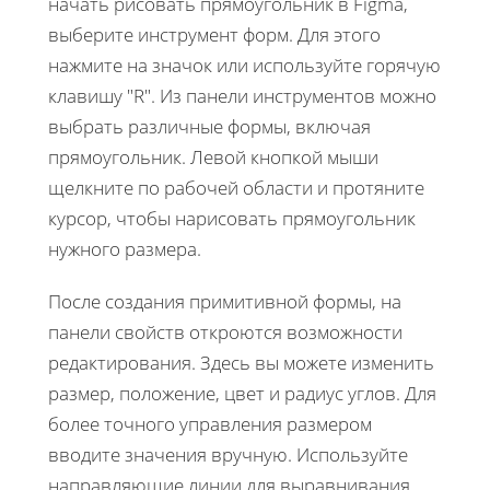
начать рисовать прямоугольник в Figma,
выберите инструмент форм. Для этого
нажмите на значок или используйте горячую
клавишу "R". Из панели инструментов можно
выбрать различные формы, включая
прямоугольник. Левой кнопкой мыши
щелкните по рабочей области и протяните
курсор, чтобы нарисовать прямоугольник
нужного размера.
После создания примитивной формы, на
панели свойств откроются возможности
редактирования. Здесь вы можете изменить
размер, положение, цвет и радиус углов. Для
более точного управления размером
вводите значения вручную. Используйте
направляющие линии для выравнивания