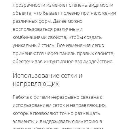
прозрачности изменяет степень видимости
объекта, что бывает полезно при наложении
различных форм. Далее можно
воспользоваться различными
комбинациями свойств, чтобы создать
уникальный стиль. Все изменения легко
применяются через панель правых свойств,
обеспечивая интуитивное взаимодействие.
Использование сетки и
направляющих
Работа с фигами неразрывно связана с
использованием сеток и направляющих,
которые позволяют точно размещать
элементы и выдерживать симметрию в