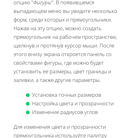
опцию "
Фигуры
". В появившемся
выпадающем меню вы увидите несколько
форм, среди которых и прямоугольники.
Нажав на эту опцию, можно создать
прямоугольник на рабочем пространстве,
щелкнув и протянув курсор мыши. После
этого внизу экрана откроется панель со
свойствами фигуры, где можно будет
установить ее размеры, цвет границы и
заливки, а также другие параметры.
Установка точных размеров
Настройка цвета и прозрачности
Изменение радиусов углов
Для изменения цвета и прозрачности
прямоугольника используйте палитру