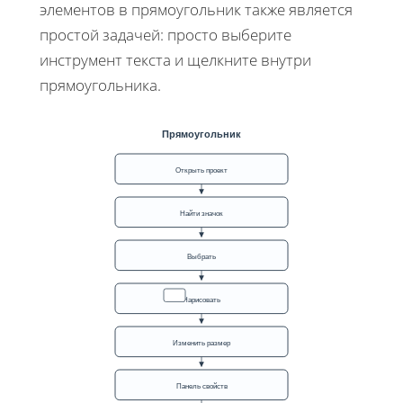
элементов в прямоугольник также является
простой задачей: просто выберите
инструмент текста и щелкните внутри
прямоугольника.
Прямоугольник
Открыть проект
Найти значок
Выбрать
Нарисовать
Изменить размер
Панель свойств