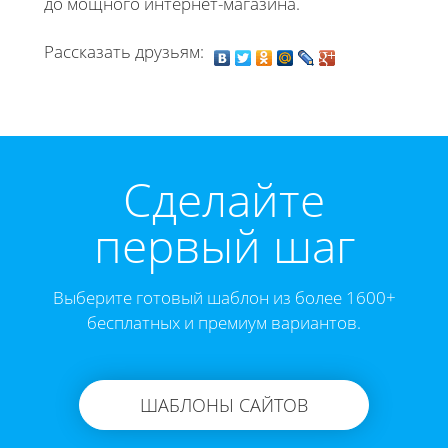
до мощного интернет-магазина.
Рассказать друзьям:
Cделайте
первый шаг
Выберите готовый шаблон из более 1600+
бесплатных и премиум вариантов.
ШАБЛОНЫ САЙТОВ