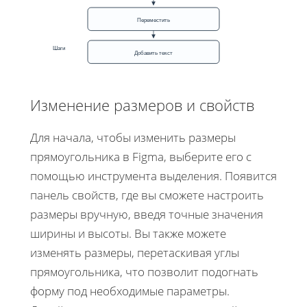
Переместить
Шаги
Добавить текст
Изменение размеров и свойств
Для начала, чтобы изменить размеры
прямоугольника в Figma, выберите его с
помощью инструмента выделения. Появится
панель свойств, где вы сможете настроить
размеры вручную, введя точные значения
ширины и высоты. Вы также можете
изменять размеры, перетаскивая углы
прямоугольника, что позволит подогнать
форму под необходимые параметры.