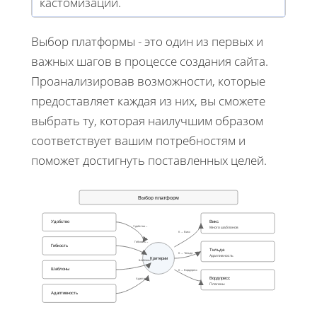
кастомизации.
Выбор платформы - это один из первых и
важных шагов в процессе создания сайта.
Проанализировав возможности, которые
предоставляет каждая из них, вы сможете
выбрать ту, которая наилучшим образом
соответствует вашим потребностям и
поможет достигнуть поставленных целей.
Выбор платформ
Удобство
Викс
Удобство→
Много шаблонов
К → Викс
Гибкость→
Гибкость
Тильда
К → Тильда
Адаптивность
Критерии
Шаблоны→
Шаблоны
К → Вордпресс
Вордпресс
Адаптив→
Плагины
Адаптивность