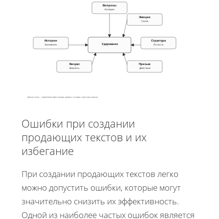
Вопросы
Интерес
Эмоции
Связь
Истории
Структура
Удержание
Запомнить
Ясность
Визуал
Призыв
Вовлечь
Действие
Кратко и ясно — вовлечение через эмоции, вопросы, истории, структура и визуал.
Ошибки при создании
продающих текстов и их
избегание
При создании продающих текстов легко
можно допустить ошибки, которые могут
значительно снизить их эффективность.
Одной из наиболее частых ошибок является