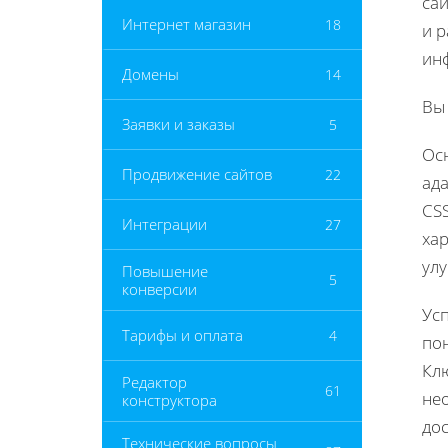
сай
Интернет магазин
18
и 
ин
Домены
14
Вы
Заявки и заказы
5
Ос
Продвижение сайтов
22
ад
CS
Интеграции
27
ха
улу
Повышение
5
конверсии
Усп
Тарифы и оплата
4
пон
Кл
Редактор
61
не
конструктора
дос
Технические вопросы