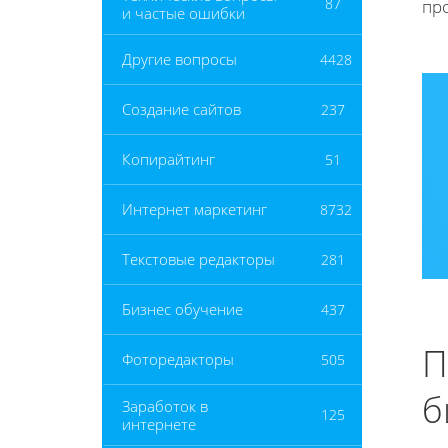
87
пр
и частые ошибки
Другие вопросы
4428
Создание сайтов
237
Копирайтинг
51
Интернет маркетинг
8732
Текстовые редакторы
281
Бизнес обучение
437
П
Фоторедакторы
505
б
Заработок в
125
интернете