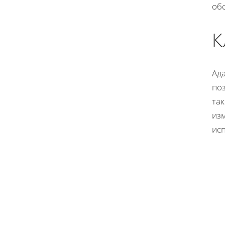
об
К
Ад
по
так
изм
ис