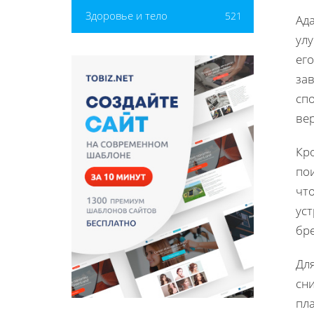
Здоровье и тело
521
Ад
ул
его
зав
сп
ве
Кр
пои
что
уст
бр
Дл
сни
пла