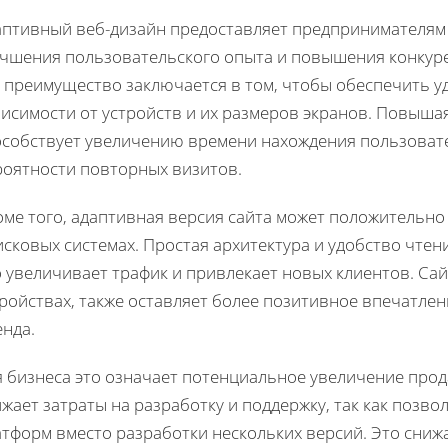
аптивный веб-дизайн предоставляет предпринимателям
учшения пользовательского опыта и повышения конку
 преимущество заключается в том, чтобы обеспечить у
исимости от устройств и их размеров экранов. Повыша
особствует увеличению времени нахождения пользовател
роятности повторных визитов.
оме того, адаптивная версия сайта может положительно
сковых системах. Простая архитектура и удобство чте
 увеличивает трафик и привлекает новых клиентов. Са
ройствах, также оставляет более позитивное впечатле
енда.
я бизнеса это означает потенциальное увеличение прод
жает затраты на разработку и поддержку, так как позво
тформ вместо разработки нескольких версий. Это снижа