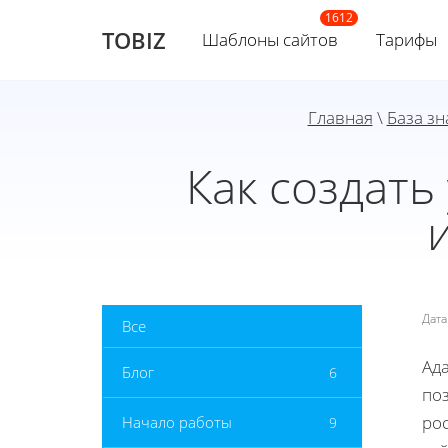
TOBIZ
Шаблоны сайтов
Тарифы
Главная
\
База з
Как создать
Дат
Все
Ад
Блог
6
по
ро
Начало работы
9