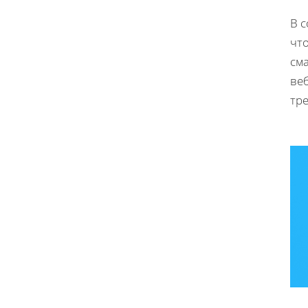
В с
что
см
веб
тр