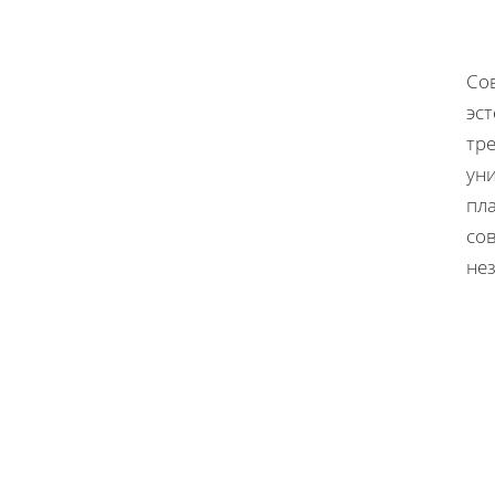
Со
эст
тре
ун
пл
со
нез