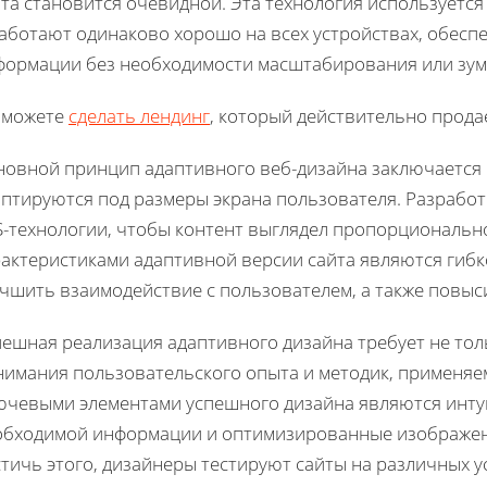
та становится очевидной. Эта технология используется
работают одинаково хорошо на всех устройствах, обесп
формации без необходимости масштабирования или зу
 можете
сделать лендинг
, который действительно прода
новной принцип адаптивного веб-дизайна заключается 
аптируются под размеры экрана пользователя. Разрабо
S-технологии, чтобы контент выглядел пропорциональн
рактеристиками адаптивной версии сайта являются гибк
чшить взаимодействие с пользователем, а также повыси
ешная реализация адаптивного дизайна требует не толь
имания пользовательского опыта и методик, применяем
ючевыми элементами успешного дизайна являются интуи
обходимой информации и оптимизированные изображени
тичь этого, дизайнеры тестируют сайты на различных у